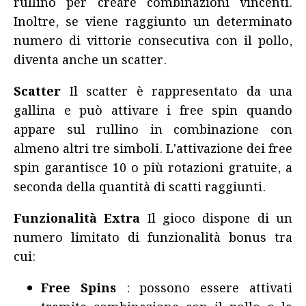
rullino per creare combinazioni vincenti.
Inoltre, se viene raggiunto un determinato
numero di vittorie consecutiva con il pollo,
diventa anche un scatter.
Scatter
Il scatter è rappresentato da una
gallina e può attivare i free spin quando
appare sul rullino in combinazione con
almeno altri tre simboli. L'attivazione dei free
spin garantisce 10 o più rotazioni gratuite, a
seconda della quantità di scatti raggiunti.
Funzionalità Extra
Il gioco dispone di un
numero limitato di funzionalità bonus tra
cui:
Free Spins
: possono essere attivati