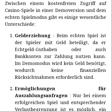
Zwischen einem kostenfreien Zugriff auf
Casino-Spiele in einer Demoversion und dem
echten Spielmodus gibt es einige wesentliche
Unterschiede:
Gelderziehung
: Beim echten Spiel ist
der Spieler mit Geld beteiligt, da er
Echtgeld-Guthaben oder auch
Bankkonten zur Zahlung nutzen kann.
Im Demomodus wird kein Geld benötigt,
wodurch keine finanziellen
Rücksichtnahmen erforderlich sind.
Ermöglichungen für
Auszahlungsanfragen
: Nur bei einem
erfolgreichen Spiel und entsprechender
Verlustbegrenzung ist es möglich, ein