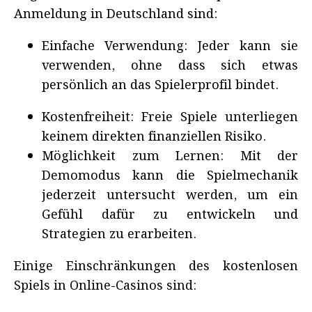
Anmeldung in Deutschland sind:
Einfache Verwendung: Jeder kann sie
verwenden, ohne dass sich etwas
persönlich an das Spielerprofil bindet.
Kostenfreiheit: Freie Spiele unterliegen
keinem direkten finanziellen Risiko.
Möglichkeit zum Lernen: Mit der
Demomodus kann die Spielmechanik
jederzeit untersucht werden, um ein
Gefühl dafür zu entwickeln und
Strategien zu erarbeiten.
Einige Einschränkungen des kostenlosen
Spiels in Online-Casinos sind: