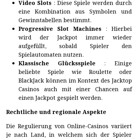
Video Slots
: Diese Spiele werden durch
eine Kombination aus Symbolen und
Gewinntabellen bestimmt.
Progressive Slot Machines
: Hierbei
wird der Jackpot immer wieder
aufgefüllt, sobald Spieler den
Spielautomaten nutzen.
Klassische Glücksspiele
: Einige
beliebte Spiele wie Roulette oder
BlackJack können im Kontext des Jacktop
Casinos auch mit einer Chancen auf
einen Jackpot gespielt werden.
Rechtliche und regionale Aspekte
Die Regulierung von Online-Casinos variiert
je nach Land, in welchem sich der Spieler