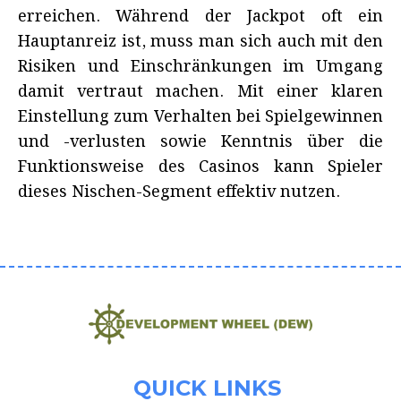
erreichen. Während der Jackpot oft ein
Hauptanreiz ist, muss man sich auch mit den
Risiken und Einschränkungen im Umgang
damit vertraut machen. Mit einer klaren
Einstellung zum Verhalten bei Spielgewinnen
und -verlusten sowie Kenntnis über die
Funktionsweise des Casinos kann Spieler
dieses Nischen-Segment effektiv nutzen.
QUICK LINKS