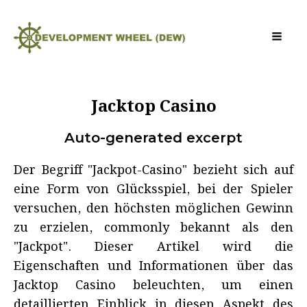
Jacktop Casino
Auto-generated excerpt
Der Begriff "Jackpot-Casino" bezieht sich auf
eine Form von Glücksspiel, bei der Spieler
versuchen, den höchsten möglichen Gewinn
zu erzielen, commonly bekannt als den
"Jackpot". Dieser Artikel wird die
Eigenschaften und Informationen über das
Jacktop Casino beleuchten, um einen
detaillierten Einblick in diesen Aspekt des