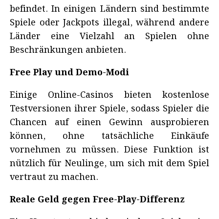
befindet. In einigen Ländern sind bestimmte
Spiele oder Jackpots illegal, während andere
Länder eine Vielzahl an Spielen ohne
Beschränkungen anbieten.
Free Play und Demo-Modi
Einige Online-Casinos bieten kostenlose
Testversionen ihrer Spiele, sodass Spieler die
Chancen auf einen Gewinn ausprobieren
können, ohne tatsächliche Einkäufe
vornehmen zu müssen. Diese Funktion ist
nützlich für Neulinge, um sich mit dem Spiel
vertraut zu machen.
Reale Geld gegen Free-Play-Differenz