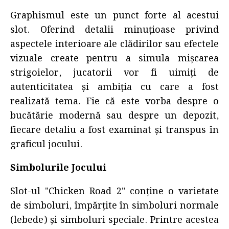
Graphismul este un punct forte al acestui
slot. Oferind detalii minuțioase privind
aspectele interioare ale clădirilor sau efectele
vizuale create pentru a simula mișcarea
strigoielor, jucatorii vor fi uimiți de
autenticitatea și ambiția cu care a fost
realizată tema. Fie că este vorba despre o
bucătărie modernă sau despre un depozit,
fiecare detaliu a fost examinat și transpus în
graficul jocului.
Simbolurile Jocului
Slot-ul "Chicken Road 2" conține o varietate
de simboluri, împărțite în simboluri normale
(lebede) și simboluri speciale. Printre acestea