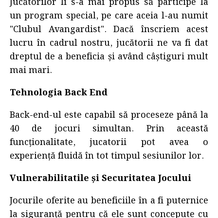
Jucătorilor li s-a mai propus să participe la
un program special, pe care aceia l-au numit
"Clubul Avangardist". Dacă înscriem acest
lucru în cadrul nostru, jucătorii ne va fi dat
dreptul de a beneficia și având câștiguri mult
mai mari.
Tehnologia Back End
Back-end-ul este capabil să proceseze până la
40 de jocuri simultan. Prin această
funcționalitate, jucatorii pot avea o
experiență fluidă în tot timpul sesiunilor lor.
Vulnerabilitatile și Securitatea Jocului
Jocurile oferite au beneficiile în a fi puternice
la siguranță pentru că ele sunt concepute cu