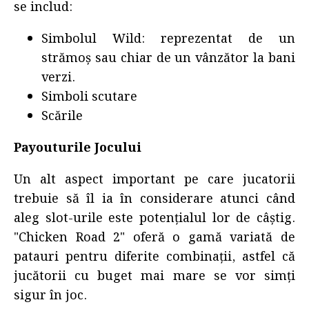
se includ:
Simbolul Wild: reprezentat de un
strămoș sau chiar de un vânzător la bani
verzi.
Simboli scutare
Scările
Payouturile Jocului
Un alt aspect important pe care jucatorii
trebuie să îl ia în considerare atunci când
aleg slot-urile este potențialul lor de câștig.
"Chicken Road 2" oferă o gamă variată de
patauri pentru diferite combinații, astfel că
jucătorii cu buget mai mare se vor simți
sigur în joc.