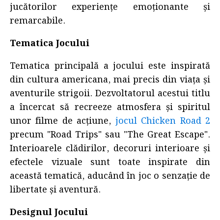
jucătorilor experiențe emoționante și
remarcabile.
Tematica Jocului
Tematica principală a jocului este inspirată
din cultura americana, mai precis din viața și
aventurile strigoii. Dezvoltatorul acestui titlu
a încercat să recreeze atmosfera și spiritul
unor filme de acțiune,
jocul Chicken Road 2
precum "Road Trips" sau "The Great Escape".
Interioarele clădirilor, decoruri interioare și
efectele vizuale sunt toate inspirate din
această tematică, aducând în joc o senzație de
libertate și aventură.
Designul Jocului