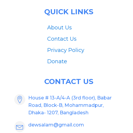
QUICK LINKS
About Us
Contact Us
Privacy Policy
Donate
CONTACT US
House # 13-A/4-A (3rd floor), Babar
Road, Block-B, Mohammadpur,
Dhaka- 1207, Bangladesh
dewsalam@gmail.com