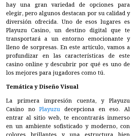
hay una gran variedad de opciones para
elegir, pero algunos destacan por su calidad y
diversión ofrecida. Uno de esos lugares es
Playuzu Casino, un destino digital que te
transportará a un entorno emocionante y
lleno de sorpresas. En este artículo, vamos a
profundizar en las características de este
casino online y descubrir por qué es uno de
los mejores para jugadores como tú.
Temática y Diseño Visual
La primera impresión cuenta, y Playuzu
Casino no
Playuzu
decepciona en eso. Al
entrar al sitio web, te encontrarás inmerso
en un ambiente sofisticado y moderno, con
colores brillantes y una estructura bien