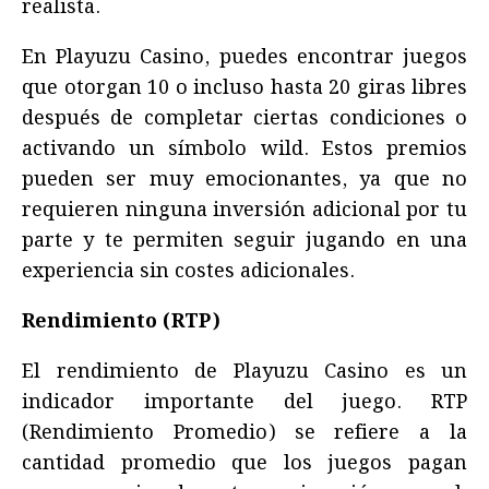
realista.
En Playuzu Casino, puedes encontrar juegos
que otorgan 10 o incluso hasta 20 giras libres
después de completar ciertas condiciones o
activando un símbolo wild. Estos premios
pueden ser muy emocionantes, ya que no
requieren ninguna inversión adicional por tu
parte y te permiten seguir jugando en una
experiencia sin costes adicionales.
Rendimiento (RTP)
El rendimiento de Playuzu Casino es un
indicador importante del juego. RTP
(Rendimiento Promedio) se refiere a la
cantidad promedio que los juegos pagan