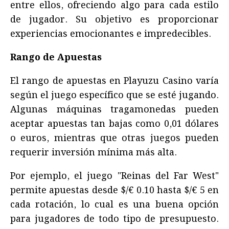
entre ellos, ofreciendo algo para cada estilo
de jugador. Su objetivo es proporcionar
experiencias emocionantes e impredecibles.
Rango de Apuestas
El rango de apuestas en Playuzu Casino varía
según el juego específico que se esté jugando.
Algunas máquinas tragamonedas pueden
aceptar apuestas tan bajas como 0,01 dólares
o euros, mientras que otras juegos pueden
requerir inversión mínima más alta.
Por ejemplo, el juego "Reinas del Far West"
permite apuestas desde $/€ 0.10 hasta $/€ 5 en
cada rotación, lo cual es una buena opción
para jugadores de todo tipo de presupuesto.