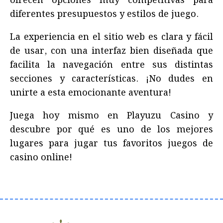
ofrecen opciones muy competitivas para
diferentes presupuestos y estilos de juego.
La experiencia en el sitio web es clara y fácil
de usar, con una interfaz bien diseñada que
facilita la navegación entre sus distintas
secciones y características. ¡No dudes en
unirte a esta emocionante aventura!
Juega hoy mismo en Playuzu Casino y
descubre por qué es uno de los mejores
lugares para jugar tus favoritos juegos de
casino online!