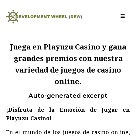
Juega en Playuzu Casino y gana
grandes premios con nuestra
variedad de juegos de casino
online.
Auto-generated excerpt
¡Disfruta de la Emoción de Jugar en
Playuzu Casino!
En el mundo de los juegos de casino online,