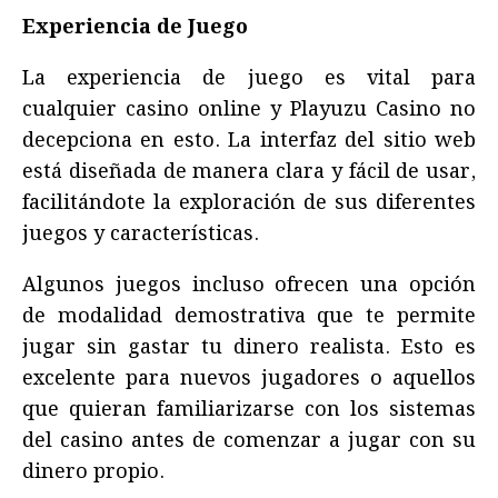
Experiencia de Juego
La experiencia de juego es vital para
cualquier casino online y Playuzu Casino no
decepciona en esto. La interfaz del sitio web
está diseñada de manera clara y fácil de usar,
facilitándote la exploración de sus diferentes
juegos y características.
Algunos juegos incluso ofrecen una opción
de modalidad demostrativa que te permite
jugar sin gastar tu dinero realista. Esto es
excelente para nuevos jugadores o aquellos
que quieran familiarizarse con los sistemas
del casino antes de comenzar a jugar con su
dinero propio.