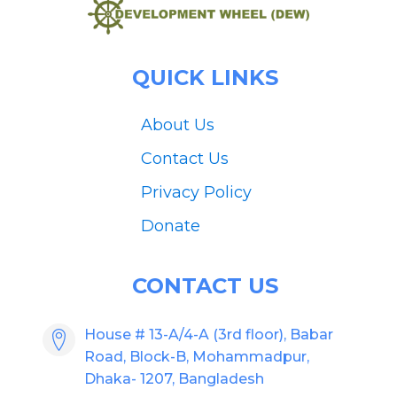
QUICK LINKS
About Us
Contact Us
Privacy Policy
Donate
CONTACT US
House # 13-A/4-A (3rd floor), Babar
Road, Block-B, Mohammadpur,
Dhaka- 1207, Bangladesh