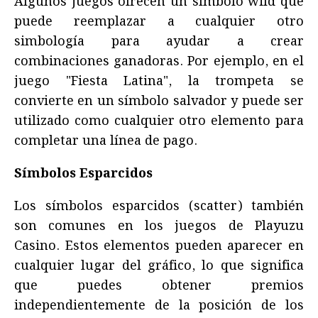
Algunos juegos ofrecen un símbolo wild que
puede reemplazar a cualquier otro
simbología para ayudar a crear
combinaciones ganadoras. Por ejemplo, en el
juego "Fiesta Latina", la trompeta se
convierte en un símbolo salvador y puede ser
utilizado como cualquier otro elemento para
completar una línea de pago.
Símbolos Esparcidos
Los símbolos esparcidos (scatter) también
son comunes en los juegos de Playuzu
Casino. Estos elementos pueden aparecer en
cualquier lugar del gráfico, lo que significa
que puedes obtener premios
independientemente de la posición de los