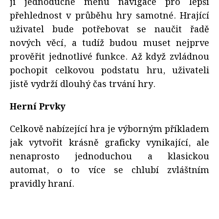
ji jednoduché menu navigace pro lepší
přehlednost v průběhu hry samotné. Hrající
uživatel bude potřebovat se naučit řadě
nových věcí, a tudíž budou muset nejprve
prověřit jednotlivé funkce. Až když zvládnou
pochopit celkovou podstatu hru, uživateli
jistě vydrží dlouhý čas trvání hry.
Herní Prvky
Celkově nabízející hra je výborným příkladem
jak vytvořit krásně graficky vynikající, ale
nenaprosto jednoduchou a klasickou
automat, o to více se chlubí zvláštním
pravidly hraní.