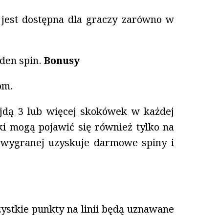
jest dostępna dla graczy zarówno w
eden spin.
Bonusy
om.
najdą 3 lub więcej skokówek w każdej
i mogą pojawić się również tylko na
i wygranej uzyskuje darmowe spiny i
stkie punkty na linii będą uznawane