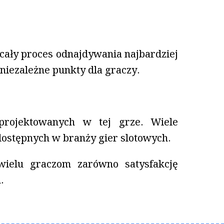
 cały proces odnajdywania najbardziej
niezależne punkty dla graczy.
rojektowanych w tej grze. Wiele
 dostępnych w branży gier slotowych.
wielu graczom zarówno satysfakcję
.