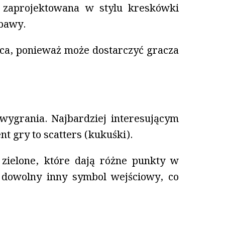
ła zaprojektowana w stylu kreskówki
abawy.
ząca, ponieważ może dostarczyć gracza
 wygrania. Najbardziej interesującym
t gry to scatters (kukuśki).
 zielone, które dają różne punkty w
z dowolny inny symbol wejściowy, co