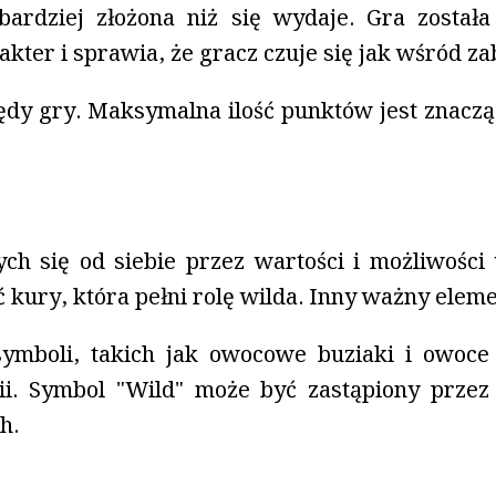
 bardziej złożona niż się wydaje. Gra zosta
akter i sprawia, że gracz czuje się jak wśród z
 rzędy gry. Maksymalna ilość punktów jest znac
ch się od siebie przez wartości i możliwości
ury, która pełni rolę wilda. Inny ważny elemen
ymboli, takich jak owocowe buziaki i owoce
nii. Symbol "Wild" może być zastąpiony prze
h.