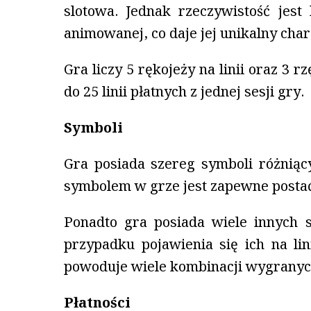
slotowa. Jednak rzeczywistość jest
animowanej, co daje jej unikalny char
Gra liczy 5 rękojeży na linii oraz 3
do 25 linii płatnych z jednej sesji gry.
Symboli
Gra posiada szereg symboli różniący
symbolem w grze jest zapewne postać k
Ponadto gra posiada wiele innych s
przypadku pojawienia się ich na li
powoduje wiele kombinacji wygranyc
Płatności