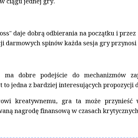
 ciągu jednej gry.
ross" daje dobrą odbierania na początku i przez
ji darmowych spinów każda sesja gry przynosi 
s" ma dobre podejście do mechanizmów zap
t to jedna z bardziej interesujących propozycji
lorowi kreatywnemu, gra ta może przynieść 
waną nagrodę finansową w czasach krytycznych