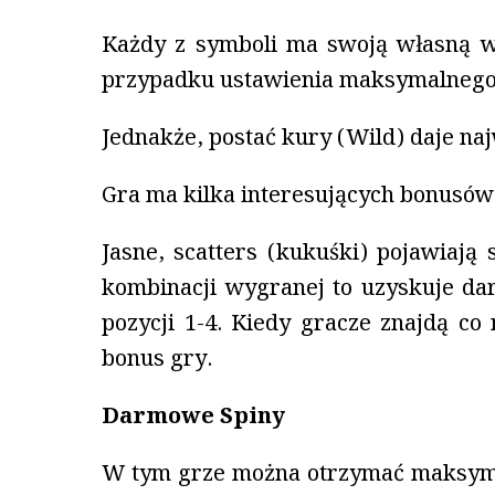
Każdy z symboli ma swoją własną w
przypadku ustawienia maksymalnego z
Jednakże, postać kury (Wild) daje naj
Gra ma kilka interesujących bonusów
Jasne, scatters (kukuśki) pojawiają
kombinacji wygranej to uzyskuje da
pozycji 1-4. Kiedy gracze znajdą c
bonus gry.
Darmowe Spiny
W tym grze można otrzymać maksymal