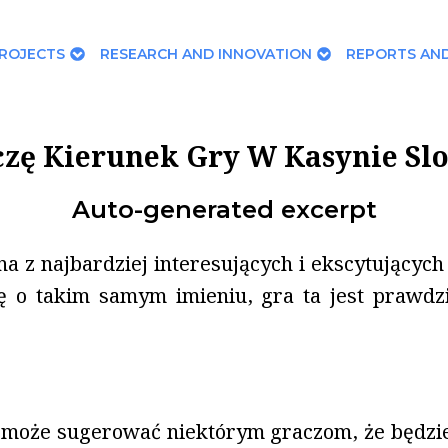
ROJECTS
RESEARCH AND INNOVATION
REPORTS AND
zę Kierunek Gry W Kasynie Sl
Auto-generated excerpt
a z najbardziej interesujących i ekscytującyc
ę o takim samym imieniu, gra ta jest prawd
 może sugerować niektórym graczom, że będzi