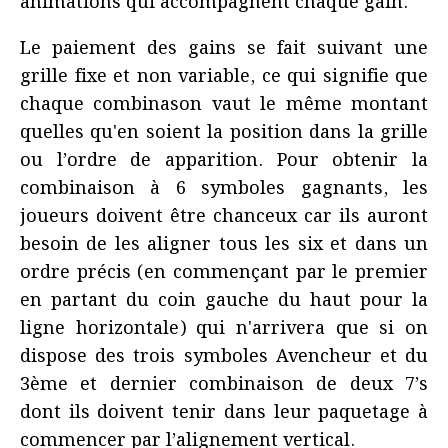
animations qui accompagnent chaque gain.
Le paiement des gains se fait suivant une
grille fixe et non variable, ce qui signifie que
chaque combinason vaut le même montant
quelles qu'en soient la position dans la grille
ou l’ordre de apparition. Pour obtenir la
combinaison à 6 symboles gagnants, les
joueurs doivent être chanceux car ils auront
besoin de les aligner tous les six et dans un
ordre précis (en commençant par le premier
en partant du coin gauche du haut pour la
ligne horizontale) qui n'arrivera que si on
dispose des trois symboles Avencheur et du
3ème et dernier combinaison de deux 7’s
dont ils doivent tenir dans leur paquetage à
commencer par l’alignement vertical.