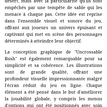
désert, mais avec la particularité qu'ils sont
empêchés par une tempête de sable qui les
menace à chaque pas. Cette idée est reprise
dans l'ensemble visuel et sonore du jeu,
offrant aux joueurs un univers épuisant et
captivant qui met en scène des personnages
déterminés à atteindre leur objectif.
La conception graphique de "Uncrossable
Rush" est également remarquable pour sa
simplicité et sa cohérence. Les illustrations
sont de grande qualité, offrant une
profondeur visuelle impressionnante malgré
l'écran réduit du jeu en ligne. Chaque
élément a été pensé dans le but d'améliorer
la jouabilité globale, y compris les menus
d'options qui ont été positionnés avec soin