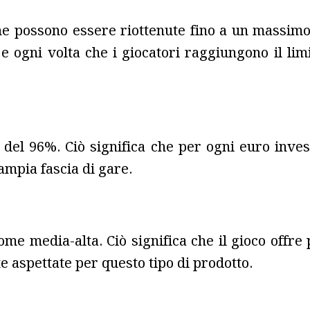
che possono essere riottenute fino a un massimo 
", e ogni volta che i giocatori raggiungono il l
è del 96%. Ciò significa che per ogni euro inves
ampia fascia di gare.
a come media-alta. Ciò significa che il gioco off
 aspettate per questo tipo di prodotto.