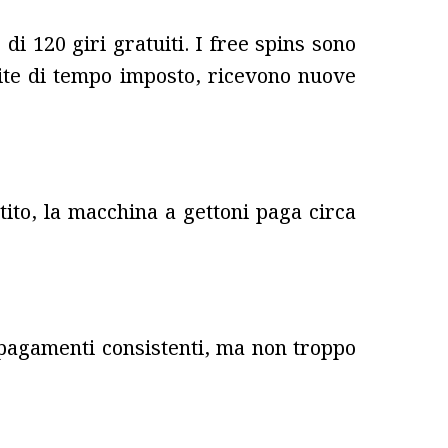
di 120 giri gratuiti. I free spins sono
imite di tempo imposto, ricevono nuove
tito, la macchina a gettoni paga circa
re pagamenti consistenti, ma non troppo