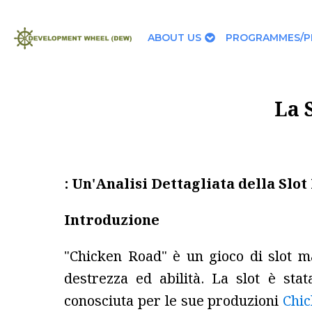
ABOUT US
PROGRAMMES/P
La 
: Un'Analisi Dettagliata della Slo
Introduzione
"Chicken Road" è un gioco di slot mac
destrezza ed abilità. La slot è st
conosciuta per le sue produzioni
Chi