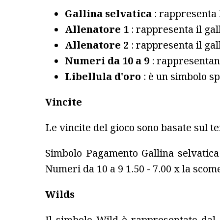
Gallina selvatica
: rappresenta 
Allenatore 1
: rappresenta il gal
Allenatore 2
: rappresenta il gal
Numeri da 10 a 9
: rappresentan
Libellula d'oro
: è un simbolo s
Vincite
Le vincite del gioco sono basate sul t
Simbolo Pagamento Gallina selvatica
Numeri da 10 a 9 1.50 - 7.00 x la scom
Wilds