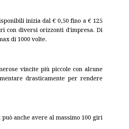
ponibili inizia dal € 0,50 fino a € 125
i con diversi orizzonti d'impresa. Di
ax di 1000 volte.
merose vincite più piccole con alcune
aumentare drasticamente per rendere
ot può anche avere al massimo 100 giri