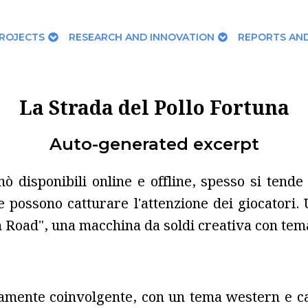
ROJECTS
RESEARCH AND INNOVATION
REPORTS AND
La Strada del Pollo Fortuna
Auto-generated excerpt
ò disponibili online e offline, spesso si tende
 possono catturare l'attenzione dei giocatori. 
 Road", una macchina da soldi creativa con tem
mamente coinvolgente, con un tema western e 