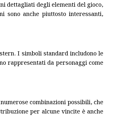
i dettagliati degli elementi del gioco,
ni sono anche piuttosto interessanti,
estern. I simboli standard includono le
i sono rappresentati da personaggi come
i numerose combinazioni possibili, che
etribuzione per alcune vincite è anche