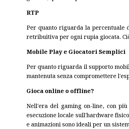
RTP
Per quanto riguarda la percentuale d
retribuitiva per ogni rupia giocata. C
Mobile Play e Giocatori Semplici
Per quanto riguarda il supporto mobile
mantenuta senza compromettere l'espe
Gioca online o offline?
Nell'era del gaming on-line, con più 
esecuzione locale sull'hardware fisico
e animazioni sono ideali per un sistem