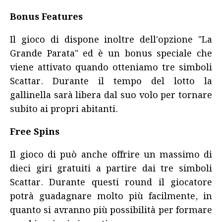
Bonus Features
Il gioco di dispone inoltre dell'opzione "La
Grande Parata" ed è un bonus speciale che
viene attivato quando otteniamo tre simboli
Scattar. Durante il tempo del lotto la
gallinella sarà libera dal suo volo per tornare
subito ai propri abitanti.
Free Spins
Il gioco di può anche offrire un massimo di
dieci giri gratuiti a partire dai tre simboli
Scattar. Durante questi round il giocatore
potrà guadagnare molto più facilmente, in
quanto si avranno più possibilità per formare