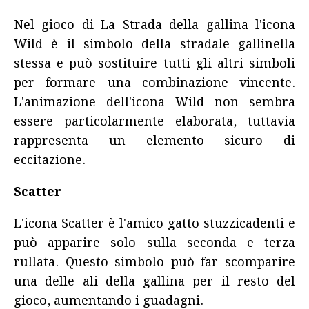
Nel gioco di La Strada della gallina l'icona
Wild è il simbolo della stradale gallinella
stessa e può sostituire tutti gli altri simboli
per formare una combinazione vincente.
L'animazione dell'icona Wild non sembra
essere particolarmente elaborata, tuttavia
rappresenta un elemento sicuro di
eccitazione.
Scatter
L'icona Scatter è l'amico gatto stuzzicadenti e
può apparire solo sulla seconda e terza
rullata. Questo simbolo può far scomparire
una delle ali della gallina per il resto del
gioco, aumentando i guadagni.