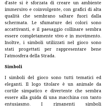
d'aste si è sforzata di creare un ambiente
immersivo e coinvolgente, con grafici di alta
qualità che sembrano saltare fuori dalla
schermata. Le sfumature dei colori sono
accattivanti, e il paesaggio collinare sembra
essere completamente vivo e in movimento.
Inoltre, i simboli utilizzati nel gioco sono
stati progettati per rappresentare bene
l'atmosfera della Strada.
Simboli
I simboli del gioco sono tutti tematici ed
eleganti. Il logo titolare è un animale da
cortile simpatico e divertente che sembra
essere alla guida di una macchina con tanto
entusiasmo. I rimanenti simboli