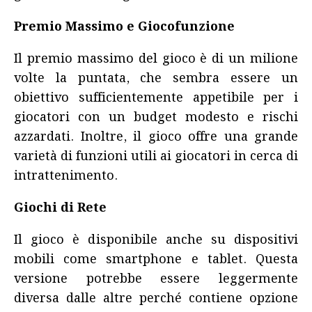
Premio Massimo e Giocofunzione
Il premio massimo del gioco è di un milione
volte la puntata, che sembra essere un
obiettivo sufficientemente appetibile per i
giocatori con un budget modesto e rischi
azzardati. Inoltre, il gioco offre una grande
varietà di funzioni utili ai giocatori in cerca di
intrattenimento.
Giochi di Rete
Il gioco è disponibile anche su dispositivi
mobili come smartphone e tablet. Questa
versione potrebbe essere leggermente
diversa dalle altre perché contiene opzione