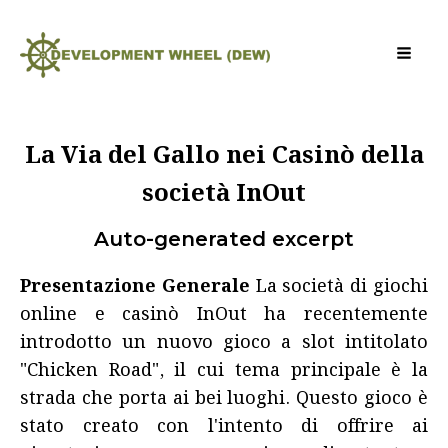
La Via del Gallo nei Casinò della
società InOut
Auto-generated excerpt
Presentazione Generale
La società di giochi
online e casinò InOut ha recentemente
introdotto un nuovo gioco a slot intitolato
"Chicken Road", il cui tema principale è la
strada che porta ai bei luoghi. Questo gioco è
stato creato con l'intento di offrire ai