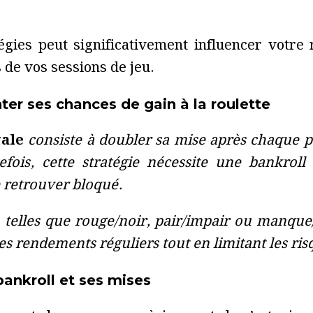
égies peut significativement influencer votre r
 de vos sessions de jeu.
er ses chances de gain à la roulette
gale
consiste à doubler sa mise après chaque pe
fois, cette stratégie nécessite une bankrol
 retrouver bloqué.
s
telles que rouge/noir, pair/impair ou manque
s rendements réguliers tout en limitant les ris
bankroll et ses mises