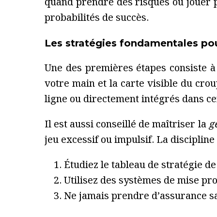
quand prendre des risques ou jouer 
probabilités de succès.
Les stratégies fondamentales pou
Une des premières étapes consiste 
votre main et la carte visible du crou
ligne ou directement intégrés dans ce
Il est aussi conseillé de maîtriser la
g
jeu excessif ou impulsif. La disciplin
Étudiez le tableau de stratégie d
Utilisez des systèmes de mise pr
Ne jamais prendre d’assurance sau