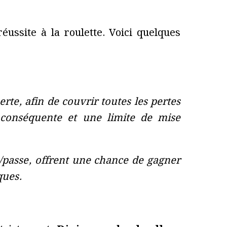
éussite à la roulette. Voici quelques
rte, afin de couvrir toutes les pertes
l conséquente et une limite de mise
/passe, offrent une chance de gagner
ques.