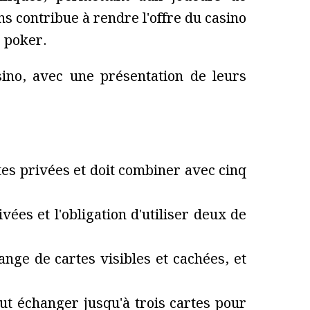
ns contribue à rendre l'offre du casino
 poker.
ino, avec une présentation de leurs
tes privées et doit combiner avec cinq
ées et l'obligation d'utiliser deux de
nge de cartes visibles et cachées, et
eut échanger jusqu'à trois cartes pour