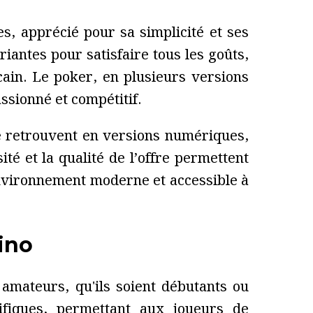
es, apprécié pour sa simplicité et ses
riantes pour satisfaire tous les goûts,
ain. Le poker, en plusieurs versions
ssionné et compétitif.
se retrouvent en versions numériques,
é et la qualité de l’offre permettent
environnement moderne et accessible à
ino
amateurs, qu'ils soient débutants ou
ifiques, permettant aux joueurs de