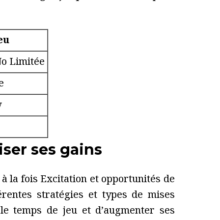
eu
No Limitée
e
w
ser ses gains
à la fois Excitation et opportunités de
érentes stratégies et types de mises
 le temps de jeu et d’augmenter ses