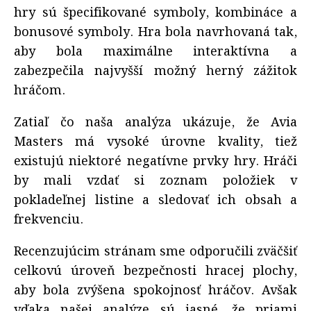
hry sú špecifikované symboly, kombináce a
bonusové symboly. Hra bola navrhovaná tak,
aby bola maximálne interaktívna a
zabezpečila najvyšší možný herný zážitok
hráčom.
Zatiaľ čo naša analýza ukázuje, že Avia
Masters má vysoké úrovne kvality, tiež
existujú niektoré negatívne prvky hry. Hráči
by mali vzdať si zoznam položiek v
pokladeľnej listine a sledovať ich obsah a
frekvenciu.
Recenzujúcim stránam sme odporučili zväčšiť
celkovú úroveň bezpečnosti hracej plochy,
aby bola zvýšena spokojnosť hráčov. Avšak
vďaka našej analýze sú jasné, že priami