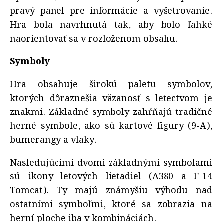
pravý panel pre informácie a vyšetrovanie.
Hra bola navrhnutá tak, aby bolo ľahké
naorientovať sa v rozloženom obsahu.
Symboly
Hra obsahuje širokú paletu symbolov,
ktorých dôraznešia väzanosť s letectvom je
znakmi. Základné symboly zahŕňajú tradičné
herné symbole, ako sú kartové figury (9-A),
bumerangy a vlaky.
Nasledujúcimi dvomi základnými symbolami
sú ikony letových lietadiel (A380 a F-14
Tomcat). Ty majú známyšiu výhodu nad
ostatními symboľmi, ktoré sa zobrazia na
herní ploche iba v kombináciách.