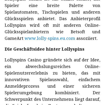
Spieler eine breite Palette von
Spielautomaten, Tischspielen und anderen
Glücksspielen anbietet. Das Anbieterprofil
Lollyspins wird oft mit anderen Online-
Glücksspielanbietern wie Betsoft und
GameArt
www.lolly-spins.eu.com
assoziiert.
Die Geschäftsidee hinter Lollyspins
Lollyspins Casino gründete sich auf der Idee,
ein abwechslungsreiches Online-
Spielenutzererlebnis zu bieten, das mit
innovativen Spielauswahl, einfachem
Anmeldeprozess und einer sicheren
Spielerumgebung kombiniert. Der
Schwerpunkt des Unternehmens liegt darauf,