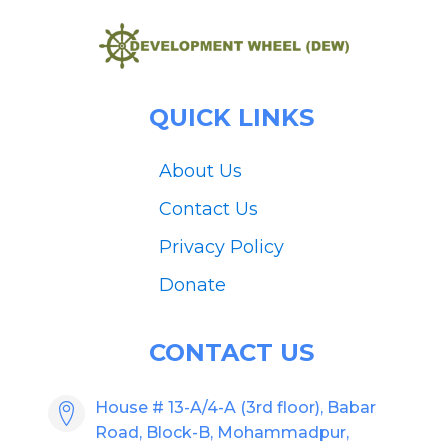
QUICK LINKS
About Us
Contact Us
Privacy Policy
Donate
CONTACT US
House # 13-A/4-A (3rd floor), Babar
Road, Block-B, Mohammadpur,