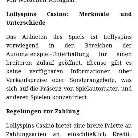
von Webseiten verfügbar.
Lollyspins Casino: Merkmale und
Unterschiede
Das Anbieten des Spiels ist Lollyspins
vorwiegend in den Bereichen der
Automatenspiel-Unterhaltung für einen
breiteren Zulauf geöffnet. Ebenso gibt es
keine verfügbaren Informationen über
Verkaufspreise oder Sonderangebote, was
sich auf die Präsenz von Spielautomaten und
anderen Spielen konzentriert.
Regelungen zur Zahlung
Lollyspins Casino bietet eine breite Palette an
Zahlungsarten an, einschließlich Kredit-