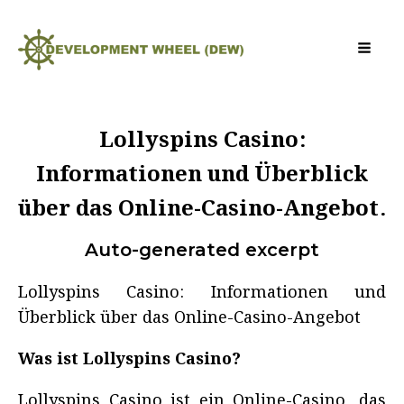
Lollyspins Casino:
Informationen und Überblick
über das Online-Casino-Angebot.
Auto-generated excerpt
Lollyspins Casino: Informationen und
Überblick über das Online-Casino-Angebot
Was ist Lollyspins Casino?
Lollyspins Casino ist ein Online-Casino, das