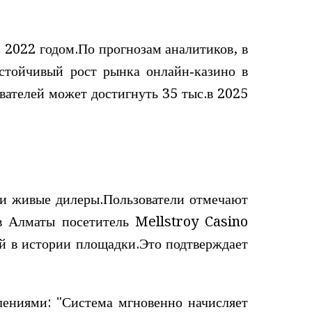
 2022 годом.По прогнозам аналитиков, в
устойчивый рост рынка онлайн‑казино в
вателей может достигнуть 35 тыс.в 2025
 и живые дилеры.Пользователи отмечают
в Алматы посетитель Mellstroy Casino
й в истории площадки.Это подтверждает
тлениями: "Система мгновенно начисляет