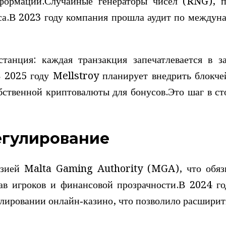
нформации.Случайные генераторы чисел (RNG), п
сса.В 2023 году компания прошла аудит по между
станция: каждая транзакция запечатлевается в 
2025 году Mellstroy планирует внедрить блокче
бственной криптовалюты для бонусов.Это шаг в с
егулирование
нзией Malta Gaming Authority (MGA), что обязы
ав игроков и финансовой прозрачности.В 2024 го
гулировании онлайн‑казино, что позволило расширит