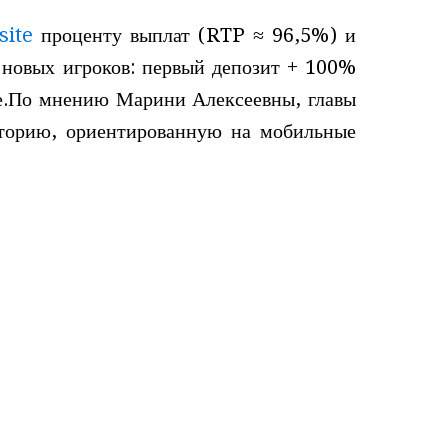
site
проценту выплат (RTP ≈ 96,5%) и
я новых игроков: первый депозит + 100%
ге.По мнению Марини Алексеевны, главы
иторию, ориентированную на мобильные