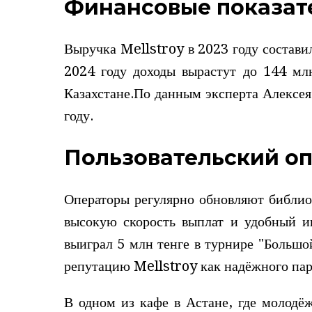
Финансовые показате
Выручка Mellstroy в 2023 году состави
2024 году доходы вырастут до 144 млн
Казахстане.По данным эксперта Алексея
году.
Пользовательский оп
Операторы регулярно обновляют библио
высокую скорость выплат и удобный и
выиграл 5 млн тенге в турнире "Больш
репутацию Mellstroy как надёжного пар
В одном из кафе в Астане, где молодёж