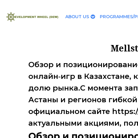
ABOUT US
PROGRAMMES/P
Mellst
Обзор и позиционирование
онлайн‑игр в Казахстане,
долю рынка.С момента зап
Астаны и регионов гибкой
официальном сайте https:/
актуальными акциями, полу
Обзор и позиционир