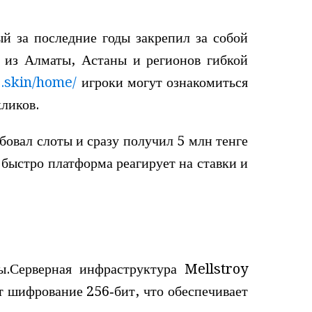
ый за последние годы закрепил за собой
 из Алматы, Астаны и регионов гибкой
o.skin/home/
игроки могут ознакомиться
кликов.
бовал слоты и сразу получил 5 млн тенге
 быстро платформа реагирует на ставки и
.Серверная инфраструктура Mellstroy
 шифрование 256‑бит, что обеспечивает