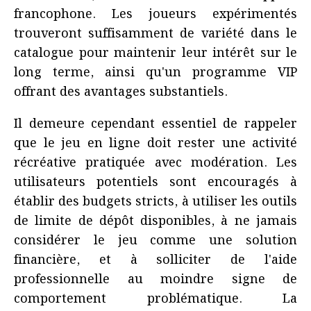
francophone. Les joueurs expérimentés
trouveront suffisamment de variété dans le
catalogue pour maintenir leur intérêt sur le
long terme, ainsi qu'un programme VIP
offrant des avantages substantiels.
Il demeure cependant essentiel de rappeler
que le jeu en ligne doit rester une activité
récréative pratiquée avec modération. Les
utilisateurs potentiels sont encouragés à
établir des budgets stricts, à utiliser les outils
de limite de dépôt disponibles, à ne jamais
considérer le jeu comme une solution
financière, et à solliciter de l'aide
professionnelle au moindre signe de
comportement problématique. La