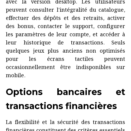
avec la version desktop. Les utilisateurs
peuvent consulter l'intégralité du catalogue,
effectuer des dépôts et des retraits, activer
des bonus, contacter le support, configurer
les paramètres de leur compte, et accéder à
leur historique de transactions. Seuls
quelques jeux plus anciens non optimisés
pour les écrans tactiles peuvent
occasionnellement être indisponibles sur
mobile.
Options bancaires et
transactions financières
La flexibilité et la sécurité des transactions
financières constituent des critères essentiels