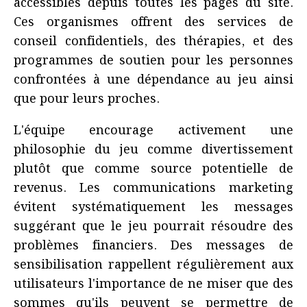
accessibles depuis toutes les pages du site.
Ces organismes offrent des services de
conseil confidentiels, des thérapies, et des
programmes de soutien pour les personnes
confrontées à une dépendance au jeu ainsi
que pour leurs proches.
L'équipe encourage activement une
philosophie du jeu comme divertissement
plutôt que comme source potentielle de
revenus. Les communications marketing
évitent systématiquement les messages
suggérant que le jeu pourrait résoudre des
problèmes financiers. Des messages de
sensibilisation rappellent régulièrement aux
utilisateurs l'importance de ne miser que des
sommes qu'ils peuvent se permettre de