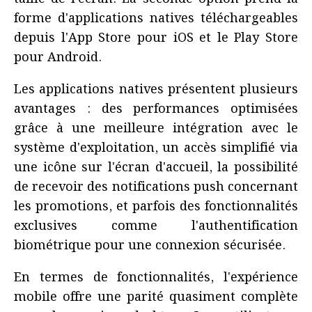
forme d'applications natives téléchargeables
depuis l'App Store pour iOS et le Play Store
pour Android.
Les applications natives présentent plusieurs
avantages : des performances optimisées
grâce à une meilleure intégration avec le
système d'exploitation, un accès simplifié via
une icône sur l'écran d'accueil, la possibilité
de recevoir des notifications push concernant
les promotions, et parfois des fonctionnalités
exclusives comme l'authentification
biométrique pour une connexion sécurisée.
En termes de fonctionnalités, l'expérience
mobile offre une parité quasiment complète