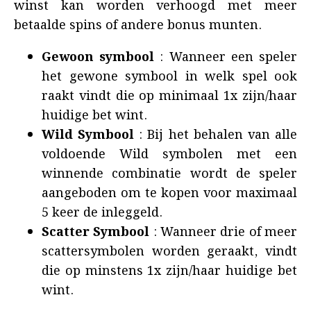
winst kan worden verhoogd met meer
betaalde spins of andere bonus munten.
Gewoon symbool
: Wanneer een speler
het gewone symbool in welk spel ook
raakt vindt die op minimaal 1x zijn/haar
huidige bet wint.
Wild Symbool
: Bij het behalen van alle
voldoende Wild symbolen met een
winnende combinatie wordt de speler
aangeboden om te kopen voor maximaal
5 keer de inleggeld.
Scatter Symbool
: Wanneer drie of meer
scattersymbolen worden geraakt, vindt
die op minstens 1x zijn/haar huidige bet
wint.