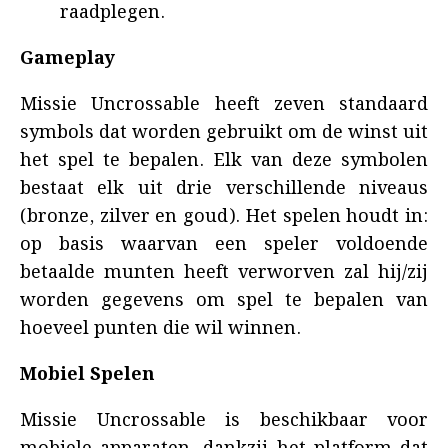
raadplegen.
Gameplay
Missie Uncrossable heeft zeven standaard
symbols dat worden gebruikt om de winst uit
het spel te bepalen. Elk van deze symbolen
bestaat elk uit drie verschillende niveaus
(bronze, zilver en goud). Het spelen houdt in:
op basis waarvan een speler voldoende
betaalde munten heeft verworven zal hij/zij
worden gegevens om spel te bepalen van
hoeveel punten die wil winnen.
Mobiel Spelen
Missie Uncrossable is beschikbaar voor