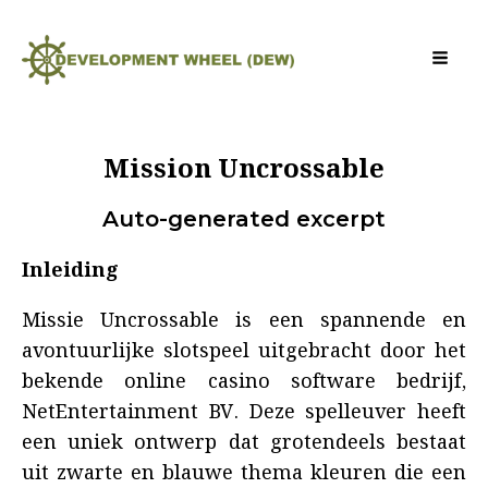
Mission Uncrossable
Auto-generated excerpt
Inleiding
Missie Uncrossable is een spannende en
avontuurlijke slotspeel uitgebracht door het
bekende online casino software bedrijf,
NetEntertainment BV. Deze spelleuver heeft
een uniek ontwerp dat grotendeels bestaat
uit zwarte en blauwe thema kleuren die een