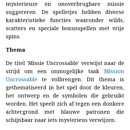
mysterieuze en onoverbrugbare missie
suggereren. De spelletjes hebben diverse
karakteristieke functies waaronder wilds,
scatters en speciale bonusspellen met vrije
spins.
Thema
De titel 'Missie Uncrossable' verwijst naar de
strijd om een onmogelijke taak
Mission
Uncrossable
te volbrengen. Dit thema is
gethematiseerd in het spel door de kleuren,
het ontwerp en de symbolen die gebruikt
worden. Het speelt zich af tegen een donkere
achtergrond met blauwe patronen die
schijnbaar naar iets mysterieus verwijzen.