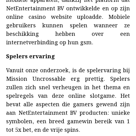
mobiele apparaten, dankzij het platform dat
NetEntertainment BV ontwikkelde en op zijn
online casino website uploadde. Mobiele
gebruikers kunnen spelen wanneer ze
beschikking hebben over een
internetverbinding op hun gsm.
Spelers ervaring
Vanuit onze onderzoek, is de spelervaring bij
Mission Uncrossable erg prettig. Spelers
zullen zich snel verheugen in het thema en
spelregels van deze online slotgame. Het
bevat alle aspecten die gamers gewend zijn
aan NetEntertainment BV producten: unieke
symbolen, een breed gamewin bereik van 1
tot 5x bet, en de vrije spins.