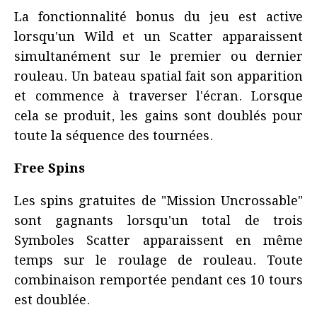
La fonctionnalité bonus du jeu est active
lorsqu'un Wild et un Scatter apparaissent
simultanément sur le premier ou dernier
rouleau. Un bateau spatial fait son apparition
et commence à traverser l'écran. Lorsque
cela se produit, les gains sont doublés pour
toute la séquence des tournées.
Free Spins
Les spins gratuites de "Mission Uncrossable"
sont gagnants lorsqu'un total de trois
Symboles Scatter apparaissent en même
temps sur le roulage de rouleau. Toute
combinaison remportée pendant ces 10 tours
est doublée.