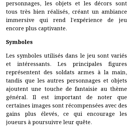
personnages, les objets et les décors sont
tous très bien réalisés, créant un ambiance
immersive qui rend l'expérience de jeu
encore plus captivante.
Symboles
Les symboles utilisés dans le jeu sont variés
et intéressants. Les principales figures
représentent des soldats armes à la main,
tandis que les autres personnages et objets
ajoutent une touche de fantaisie au thème
général. Il est important de noter que
certaines images sont récompensées avec des
gains plus élevés, ce qui encourage les
joueurs à poursuivre leur quête.