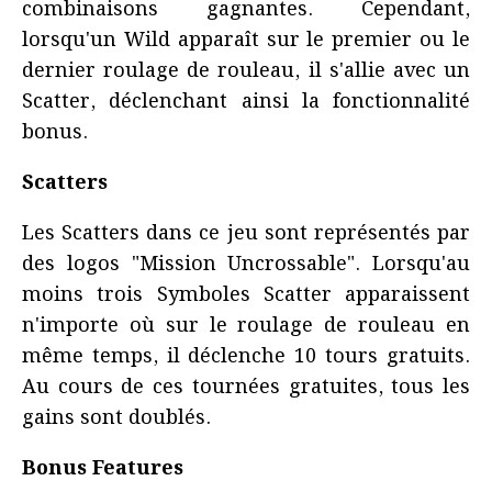
combinaisons gagnantes. Cependant,
lorsqu'un Wild apparaît sur le premier ou le
dernier roulage de rouleau, il s'allie avec un
Scatter, déclenchant ainsi la fonctionnalité
bonus.
Scatters
Les Scatters dans ce jeu sont représentés par
des logos "Mission Uncrossable". Lorsqu'au
moins trois Symboles Scatter apparaissent
n'importe où sur le roulage de rouleau en
même temps, il déclenche 10 tours gratuits.
Au cours de ces tournées gratuites, tous les
gains sont doublés.
Bonus Features