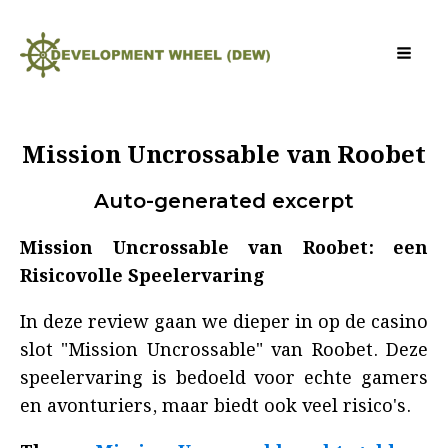
Mission Uncrossable van Roobet
Auto-generated excerpt
Mission Uncrossable van Roobet: een
Risicovolle Speelervaring
In deze review gaan we dieper in op de casino
slot "Mission Uncrossable" van Roobet. Deze
speelervaring is bedoeld voor echte gamers
en avonturiers, maar biedt ook veel risico's.