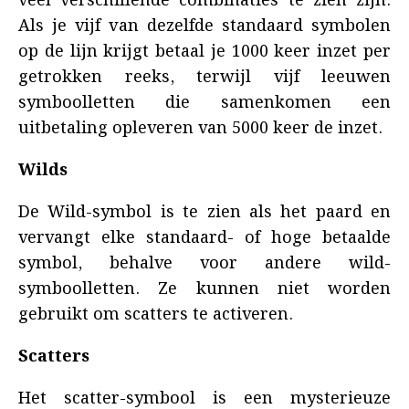
veel verschillende combinaties te zien zijn.
Als je vijf van dezelfde standaard symbolen
op de lijn krijgt betaal je 1000 keer inzet per
getrokken reeks, terwijl vijf leeuwen
symboolletten die samenkomen een
uitbetaling opleveren van 5000 keer de inzet.
Wilds
De Wild-symbol is te zien als het paard en
vervangt elke standaard- of hoge betaalde
symbol, behalve voor andere wild-
symboolletten. Ze kunnen niet worden
gebruikt om scatters te activeren.
Scatters
Het scatter-symbool is een mysterieuze