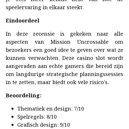
speelervaring in elkaar steekt.
Eindoordeel
In deze recensie is gekeken naar alle
aspecten van Mission Uncrossable om
bezoekers een goed idee te geven over wat ze
kunnen verwachten. Deze casino slot wordt
aangeraden aan echte gamers die bereid zijn
om langdurige strategische planningssessies
in te zetten, maar biedt ook vele risico's.
Beoordeling:
Thematiek en design: 7/10
Spelregels: 8/10
Grafisch design: 9/10