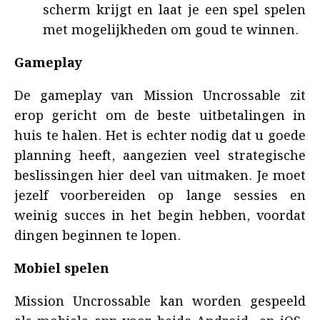
scherm krijgt en laat je een spel spelen
met mogelijkheden om goud te winnen.
Gameplay
De gameplay van Mission Uncrossable zit
erop gericht om de beste uitbetalingen in
huis te halen. Het is echter nodig dat u goede
planning heeft, aangezien veel strategische
beslissingen hier deel van uitmaken. Je moet
jezelf voorbereiden op lange sessies en
weinig succes in het begin hebben, voordat
dingen beginnen te lopen.
Mobiel spelen
Mission Uncrossable kan worden gespeeld