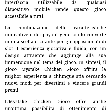
interfaccia utilizzabile da qualsiasi
dispositivo mobile rende questo gioco
accessibile a tutti.
La combinazione delle caratteristiche
innovative e dei payout generosi lo converte
in una scelta eccitante per gli appassionati di
slot. L'esperienza giocativa è fluida, con un
design attraente che aggiunge alla sua
immersione nel tema del gioco. In sintesi, il
gioco Mystake Chicken Gioco offrirà la
miglior esperienza a chiunque stia cercando
nuovi modi per divertirsi e vincere grandi
premi.
L'Mystake Chicken Gioco offre anche
un'ottima possibilità di ottenimento di