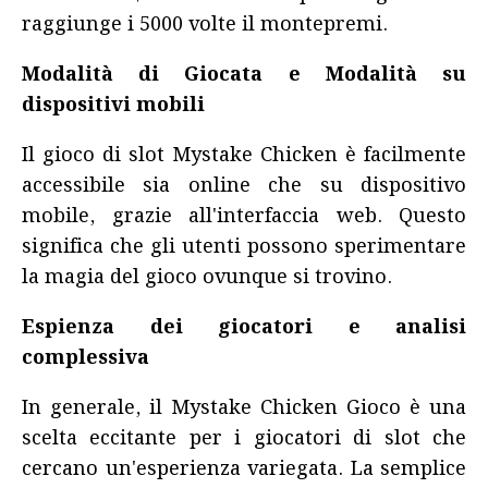
raggiunge i 5000 volte il montepremi.
Modalità di Giocata e Modalità su
dispositivi mobili
Il gioco di slot Mystake Chicken è facilmente
accessibile sia online che su dispositivo
mobile, grazie all'interfaccia web. Questo
significa che gli utenti possono sperimentare
la magia del gioco ovunque si trovino.
Espienza dei giocatori e analisi
complessiva
In generale, il Mystake Chicken Gioco è una
scelta eccitante per i giocatori di slot che
cercano un'esperienza variegata. La semplice