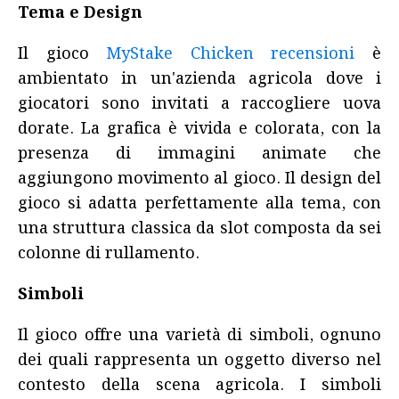
Tema e Design
Il gioco
MyStake Chicken recensioni
è
ambientato in un'azienda agricola dove i
giocatori sono invitati a raccogliere uova
dorate. La grafica è vivida e colorata, con la
presenza di immagini animate che
aggiungono movimento al gioco. Il design del
gioco si adatta perfettamente alla tema, con
una struttura classica da slot composta da sei
colonne di rullamento.
Simboli
Il gioco offre una varietà di simboli, ognuno
dei quali rappresenta un oggetto diverso nel
contesto della scena agricola. I simboli