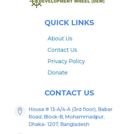
QUICK LINKS
About Us
Contact Us
Privacy Policy
Donate
CONTACT US
House # 13-A/4-A (3rd floor), Babar
Road, Block-B, Mohammadpur,
Dhaka- 1207, Bangladesh