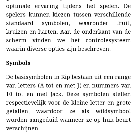
optimale ervaring tijdens het spelen. De
spelers kunnen kiezen tussen verschillende
standaard symbolen, waaronder fruit,
kruizen en harten. Aan de onderkant van de
scherm vinden we het controlesysteem
waarin diverse opties zijn beschreven.
Symbols
De basisymbolen in Kip bestaan uit een range
van letters (A tot en met J) en nummers van
10 tot en met Jack. Deze symbolen stellen
respectievelijk voor de kleine letter en grote
getallen, waardoor ze als wildsymbool
worden aangeduid wanneer ze op hun beurt
verschijnen.