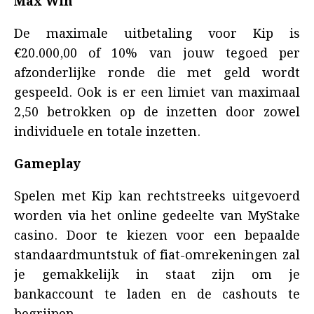
Max Win
De maximale uitbetaling voor Kip is
€20.000,00 of 10% van jouw tegoed per
afzonderlijke ronde die met geld wordt
gespeeld. Ook is er een limiet van maximaal
2,50 betrokken op de inzetten door zowel
individuele en totale inzetten.
Gameplay
Spelen met Kip kan rechtstreeks uitgevoerd
worden via het online gedeelte van MyStake
casino. Door te kiezen voor een bepaalde
standaardmuntstuk of fiat-omrekeningen zal
je gemakkelijk in staat zijn om je
bankaccount te laden en de cashouts te