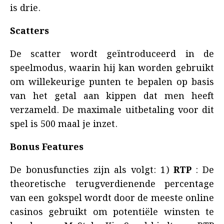
is drie.
Scatters
De scatter wordt geïntroduceerd in de
speelmodus, waarin hij kan worden gebruikt
om willekeurige punten te bepalen op basis
van het getal aan kippen dat men heeft
verzameld. De maximale uitbetaling voor dit
spel is 500 maal je inzet.
Bonus Features
De bonusfuncties zijn als volgt: 1)
RTP
: De
theoretische terugverdienende percentage
van een gokspel wordt door de meeste online
casinos gebruikt om potentiële winsten te