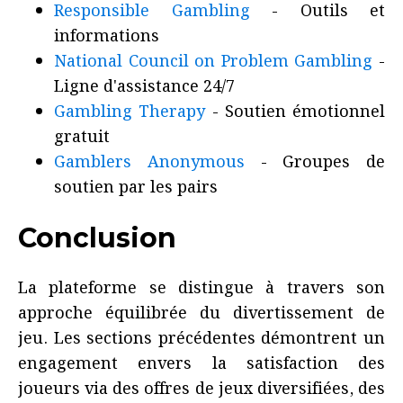
Responsible Gambling
- Outils et
informations
National Council on Problem Gambling
-
Ligne d'assistance 24/7
Gambling Therapy
- Soutien émotionnel
gratuit
Gamblers Anonymous
- Groupes de
soutien par les pairs
Conclusion
La plateforme se distingue à travers son
approche équilibrée du divertissement de
jeu. Les sections précédentes démontrent un
engagement envers la satisfaction des
joueurs via des offres de jeux diversifiées, des