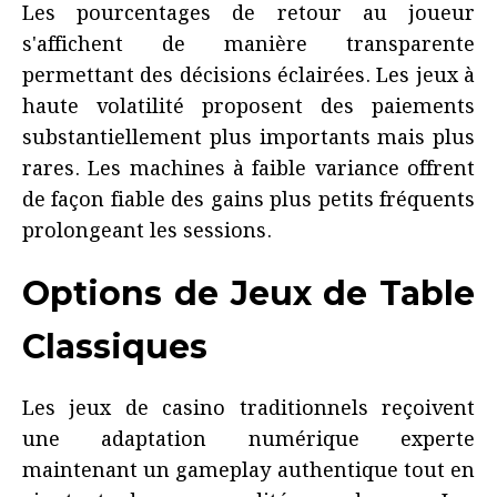
Les pourcentages de retour au joueur
s'affichent de manière transparente
permettant des décisions éclairées. Les jeux à
haute volatilité proposent des paiements
substantiellement plus importants mais plus
rares. Les machines à faible variance offrent
de façon fiable des gains plus petits fréquents
prolongeant les sessions.
Options de Jeux de Table
Classiques
Les jeux de casino traditionnels reçoivent
une adaptation numérique experte
maintenant un gameplay authentique tout en