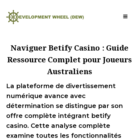
Naviguer Betify Casino : Guide
Ressource Complet pour Joueurs
Australiens
La plateforme de divertissement
numérique avance avec
détermination se distingue par son
offre complète intégrant betify
casino. Cette analyse complète
examine toutes les fonctionnalités