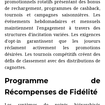
promotionnels rotatifs présentant des bonus
de rechargement, programmes de cashback,
tournois et campagnes saisonnières. Les
événements hebdomadaires et mensuels
maintiennent l'engagement à travers des
structures d'incitation variées. Les exigences
d'opt-in garantissent que les joueurs
réclament activement les promotions
désirées. Les tournois compétitifs créent des
défis de classement avec des distributions de
cagnottes.
Programme de
Récompenses de Fidélité