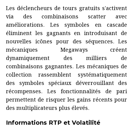
Les déclencheurs de tours gratuits s'activent
via des combinaisons scatter avec
améliorations. Les symboles en cascade
éliminent les gagnants en introduisant de
nouvelles icônes pour des séquences. Les
mécaniques Megaways créent
dynamiquement des milliers de
combinaisons gagnantes. Les mécaniques de
collection rassemblent systématiquement
des symboles spéciaux déverrouillant des
récompenses. Les fonctionnalités de pari
permettent de risquer les gains récents pour
des multiplicateurs plus élevés.
Informations RTP et Volatilité