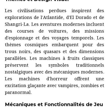
Les civilisations perdues inspirent des
explorations de l'Atlantide, d'El Dorado et de
Shangri-La. Les aventures modernes incluent
des courses de voitures, des missions
d'espionnage et des voyages temporels. Les
thèmes cosmiques embarquent pour des
trous noirs, des quasars et des dimensions
parallèles. Les machines à fruits classiques
préservent les symboles traditionnels
nostalgiques avec des mécaniques modernes.
Les machines d'horreur offrent une
excitation glaçante avec vampires, zombies et
paranormal.
Mécaniques et Fonctionnalités de Jeu