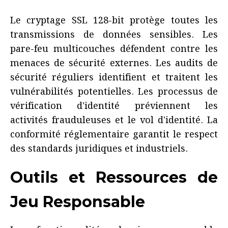
Le cryptage SSL 128-bit protège toutes les
transmissions de données sensibles. Les
pare-feu multicouches défendent contre les
menaces de sécurité externes. Les audits de
sécurité réguliers identifient et traitent les
vulnérabilités potentielles. Les processus de
vérification d'identité préviennent les
activités frauduleuses et le vol d'identité. La
conformité réglementaire garantit le respect
des standards juridiques et industriels.
Outils et Ressources de
Jeu Responsable