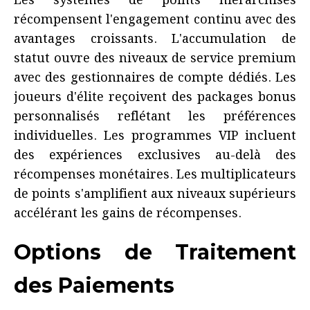
Les systèmes de points hiérarchisés
récompensent l'engagement continu avec des
avantages croissants. L'accumulation de
statut ouvre des niveaux de service premium
avec des gestionnaires de compte dédiés. Les
joueurs d'élite reçoivent des packages bonus
personnalisés reflétant les préférences
individuelles. Les programmes VIP incluent
des expériences exclusives au-delà des
récompenses monétaires. Les multiplicateurs
de points s'amplifient aux niveaux supérieurs
accélérant les gains de récompenses.
Options de Traitement
des Paiements