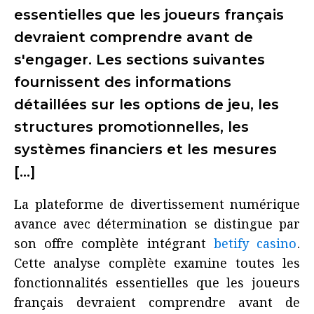
essentielles que les joueurs français
devraient comprendre avant de
s'engager. Les sections suivantes
fournissent des informations
détaillées sur les options de jeu, les
structures promotionnelles, les
systèmes financiers et les mesures
[…]
La plateforme de divertissement numérique
avance avec détermination se distingue par
son offre complète intégrant
betify casino
.
Cette analyse complète examine toutes les
fonctionnalités essentielles que les joueurs
français devraient comprendre avant de