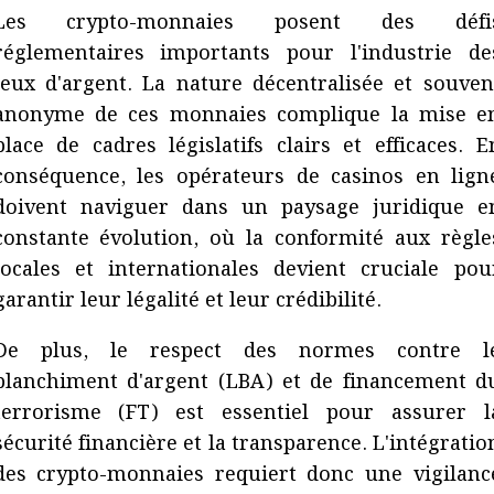
Les crypto-monnaies posent des défi
réglementaires importants pour l'industrie de
jeux d'argent. La nature décentralisée et souven
anonyme de ces monnaies complique la mise e
place de cadres législatifs clairs et efficaces. E
conséquence, les opérateurs de casinos en lign
doivent naviguer dans un paysage juridique e
constante évolution, où la conformité aux règle
locales et internationales devient cruciale pou
garantir leur légalité et leur crédibilité.
De plus, le respect des normes contre l
blanchiment d'argent (LBA) et de financement d
terrorisme (FT) est essentiel pour assurer l
sécurité financière et la transparence. L'intégratio
des crypto-monnaies requiert donc une vigilanc