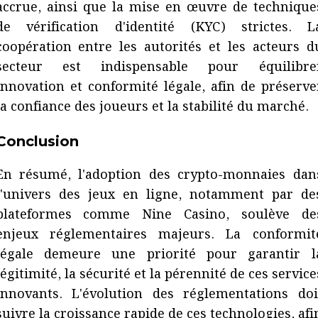
accrue, ainsi que la mise en œuvre de technique
de vérification d'identité (KYC) strictes. L
coopération entre les autorités et les acteurs d
secteur est indispensable pour équilibre
innovation et conformité légale, afin de préserve
la confiance des joueurs et la stabilité du marché.
Conclusion
En résumé, l'adoption des crypto-monnaies dan
l'univers des jeux en ligne, notamment par de
plateformes comme Nine Casino, soulève de
enjeux réglementaires majeurs. La conformit
légale demeure une priorité pour garantir l
légitimité, la sécurité et la pérennité de ces service
innovants. L'évolution des réglementations doi
suivre la croissance rapide de ces technologies, afi