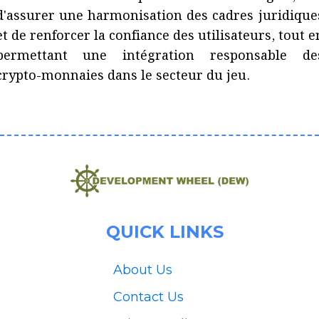
d'assurer une harmonisation des cadres juridique
et de renforcer la confiance des utilisateurs, tout e
permettant une intégration responsable de
crypto-monnaies dans le secteur du jeu.
QUICK LINKS
About Us
Contact Us