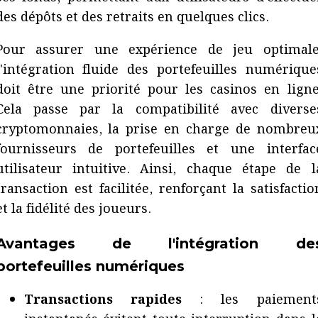
des dépôts et des retraits en quelques clics.
Pour assurer une expérience de jeu optimale
l'intégration fluide des portefeuilles numérique
doit être une priorité pour les casinos en ligne
Cela passe par la compatibilité avec diverse
cryptomonnaies, la prise en charge de nombreu
fournisseurs de portefeuilles et une interfac
utilisateur intuitive. Ainsi, chaque étape de l
transaction est facilitée, renforçant la satisfactio
et la fidélité des joueurs.
Avantages de l'intégration de
portefeuilles numériques
Transactions rapides
: les paiement