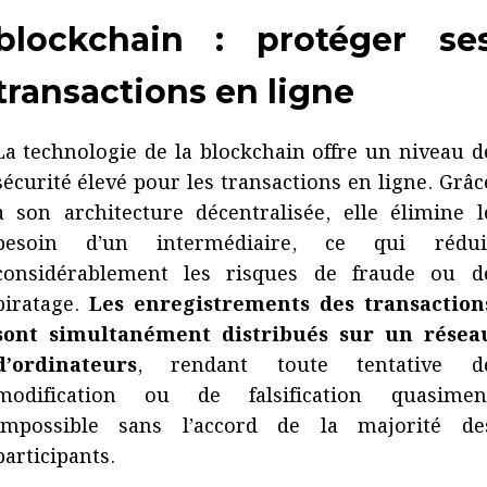
blockchain : protéger se
transactions en ligne
La technologie de la blockchain offre un niveau d
sécurité élevé pour les transactions en ligne. Grâc
à son architecture décentralisée, elle élimine l
besoin d’un intermédiaire, ce qui rédui
considérablement les risques de fraude ou d
piratage.
Les enregistrements des transaction
sont simultanément distribués sur un résea
d’ordinateurs
, rendant toute tentative d
modification ou de falsification quasimen
impossible sans l’accord de la majorité de
participants.