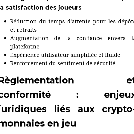
la satisfaction des joueurs
Réduction du temps d’attente pour les dépôt
et retraits
Augmentation de la confiance envers l
plateforme
Expérience utilisateur simplifiée et fluide
Renforcement du sentiment de sécurité
Règlementation e
conformité : enjeu
juridiques liés aux crypto
monnaies en jeu