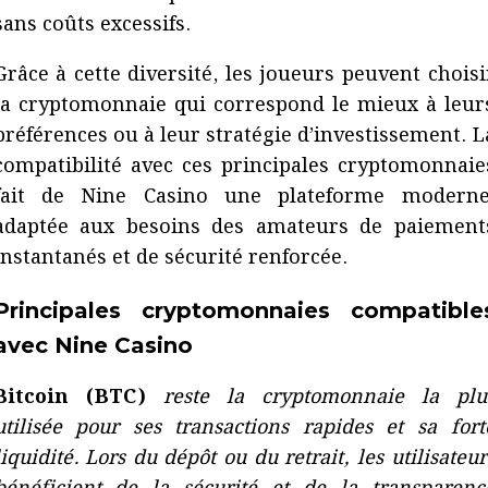
sans coûts excessifs.
Grâce à cette diversité, les joueurs peuvent choisi
la cryptomonnaie qui correspond le mieux à leur
préférences ou à leur stratégie d’investissement. L
compatibilité avec ces principales cryptomonnaie
fait de Nine Casino une plateforme moderne
adaptée aux besoins des amateurs de paiement
instantanés et de sécurité renforcée.
Principales cryptomonnaies compatible
avec Nine Casino
Bitcoin (BTC)
reste la cryptomonnaie la plu
utilisée pour ses transactions rapides et sa fort
liquidité. Lors du dépôt ou du retrait, les utilisateur