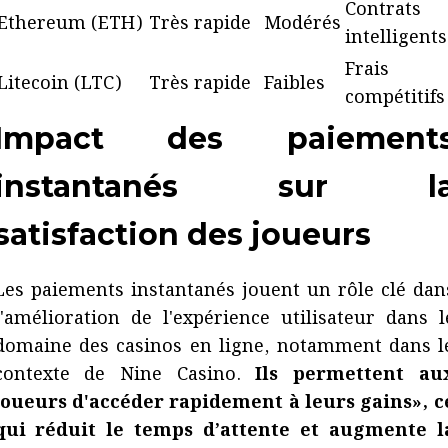
Contrats
Ethereum (ETH)
Très rapide
Modérés
intelligents
Frais
Litecoin (LTC)
Très rapide
Faibles
compétitifs
Impact des paiement
instantanés sur l
satisfaction des joueurs
Les paiements instantanés jouent un rôle clé dan
l'amélioration de l'expérience utilisateur dans l
domaine des casinos en ligne, notamment dans l
contexte de Nine Casino.
Ils permettent au
joueurs d'accéder rapidement à leurs gains», c
qui réduit le temps d’attente et augmente l