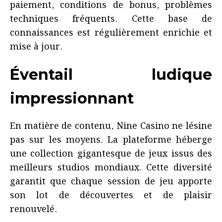
paiement, conditions de bonus, problèmes
techniques fréquents. Cette base de
connaissances est régulièrement enrichie et
mise à jour.
Éventail ludique
impressionnant
En matière de contenu, Nine Casino ne lésine
pas sur les moyens. La plateforme héberge
une collection gigantesque de jeux issus des
meilleurs studios mondiaux. Cette diversité
garantit que chaque session de jeu apporte
son lot de découvertes et de plaisir
renouvelé.