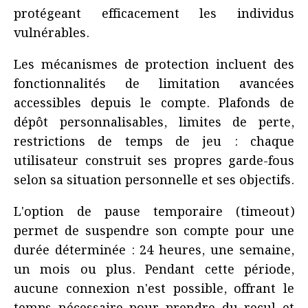
protégeant efficacement les individus
vulnérables.
Les mécanismes de protection incluent des
fonctionnalités de limitation avancées
accessibles depuis le compte. Plafonds de
dépôt personnalisables, limites de perte,
restrictions de temps de jeu : chaque
utilisateur construit ses propres garde-fous
selon sa situation personnelle et ses objectifs.
L'option de pause temporaire (timeout)
permet de suspendre son compte pour une
durée déterminée : 24 heures, une semaine,
un mois ou plus. Pendant cette période,
aucune connexion n'est possible, offrant le