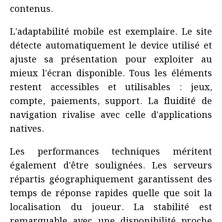
contenus.
L'adaptabilité mobile est exemplaire. Le site
détecte automatiquement le device utilisé et
ajuste sa présentation pour exploiter au
mieux l'écran disponible. Tous les éléments
restent accessibles et utilisables : jeux,
compte, paiements, support. La fluidité de
navigation rivalise avec celle d'applications
natives.
Les performances techniques méritent
également d'être soulignées. Les serveurs
répartis géographiquement garantissent des
temps de réponse rapides quelle que soit la
localisation du joueur. La stabilité est
remarquable avec une disponibilité proche