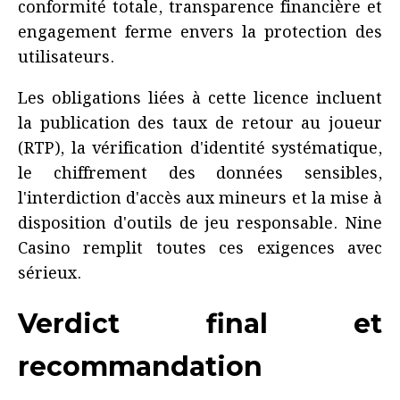
conformité totale, transparence financière et
engagement ferme envers la protection des
utilisateurs.
Les obligations liées à cette licence incluent
la publication des taux de retour au joueur
(RTP), la vérification d'identité systématique,
le chiffrement des données sensibles,
l'interdiction d'accès aux mineurs et la mise à
disposition d'outils de jeu responsable. Nine
Casino remplit toutes ces exigences avec
sérieux.
Verdict final et
recommandation