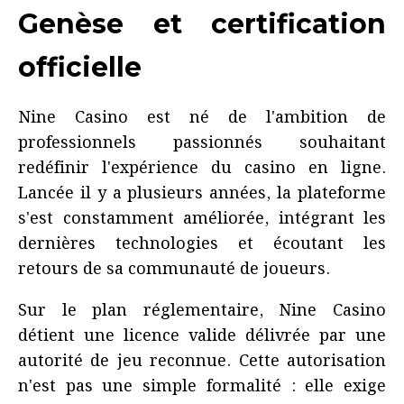
Genèse et certification
officielle
Nine Casino est né de l'ambition de
professionnels passionnés souhaitant
redéfinir l'expérience du casino en ligne.
Lancée il y a plusieurs années, la plateforme
s'est constamment améliorée, intégrant les
dernières technologies et écoutant les
retours de sa communauté de joueurs.
Sur le plan réglementaire, Nine Casino
détient une licence valide délivrée par une
autorité de jeu reconnue. Cette autorisation
n'est pas une simple formalité : elle exige