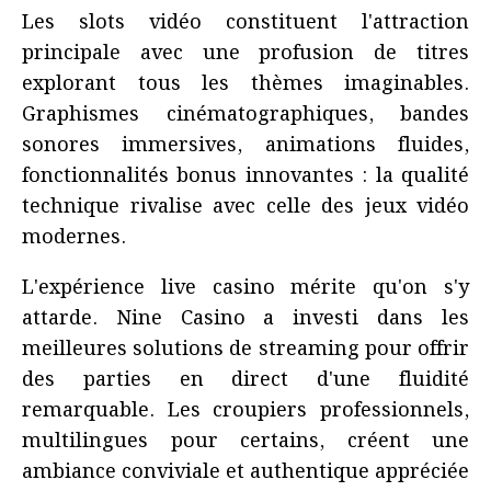
Les slots vidéo constituent l'attraction
principale avec une profusion de titres
explorant tous les thèmes imaginables.
Graphismes cinématographiques, bandes
sonores immersives, animations fluides,
fonctionnalités bonus innovantes : la qualité
technique rivalise avec celle des jeux vidéo
modernes.
L'expérience live casino mérite qu'on s'y
attarde. Nine Casino a investi dans les
meilleures solutions de streaming pour offrir
des parties en direct d'une fluidité
remarquable. Les croupiers professionnels,
multilingues pour certains, créent une
ambiance conviviale et authentique appréciée