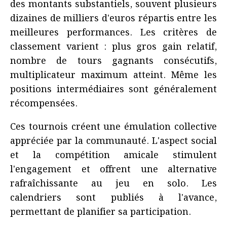
des montants substantiels, souvent plusieurs
dizaines de milliers d'euros répartis entre les
meilleures performances. Les critères de
classement varient : plus gros gain relatif,
nombre de tours gagnants consécutifs,
multiplicateur maximum atteint. Même les
positions intermédiaires sont généralement
récompensées.
Ces tournois créent une émulation collective
appréciée par la communauté. L'aspect social
et la compétition amicale stimulent
l'engagement et offrent une alternative
rafraîchissante au jeu en solo. Les
calendriers sont publiés à l'avance,
permettant de planifier sa participation.