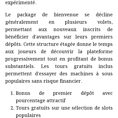
expérimenté.
Le package de bienvenue se décline
généralement en plusieurs volets,
permettant aux nouveaux inscrits de
bénéficier d'avantages sur leurs premiers
dépôts. Cette structure étagée donne le temps
aux joueurs de découvrir la plateforme
progressivement tout en profitant de bonus
substantiels. Les tours gratuits inclus
permettent d'essayer des machines à sous
populaires sans risque financier.
Bonus de premier dépôt avec
pourcentage attractif
Tours gratuits sur une sélection de slots
populaires