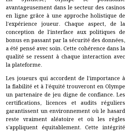
avantageusement dans le secteur des casinos
en ligne grâce à une approche holistique de
l'expérience joueur. Chaque aspect, de la
conception de l'interface aux politiques de
bonus en passant par la sécurité des données,
a été pensé avec soin. Cette cohérence dans la
qualité se ressent à chaque interaction avec
la plateforme.
Les joueurs qui accordent de l'importance à
la fiabilité et à l'équité trouveront en Olympe
un partenaire de jeu digne de confiance. Les
certifications, licences et audits réguliers
garantissent un environnement où le hasard
reste vraiment aléatoire et où les règles
s'appliquent équitablement. Cette intégrité