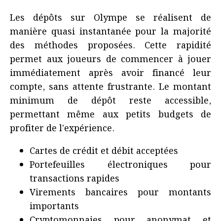
Les dépôts sur Olympe se réalisent de
manière quasi instantanée pour la majorité
des méthodes proposées. Cette rapidité
permet aux joueurs de commencer à jouer
immédiatement après avoir financé leur
compte, sans attente frustrante. Le montant
minimum de dépôt reste accessible,
permettant même aux petits budgets de
profiter de l'expérience.
Cartes de crédit et débit acceptées
Portefeuilles électroniques pour
transactions rapides
Virements bancaires pour montants
importants
Cryptomonnaies pour anonymat et