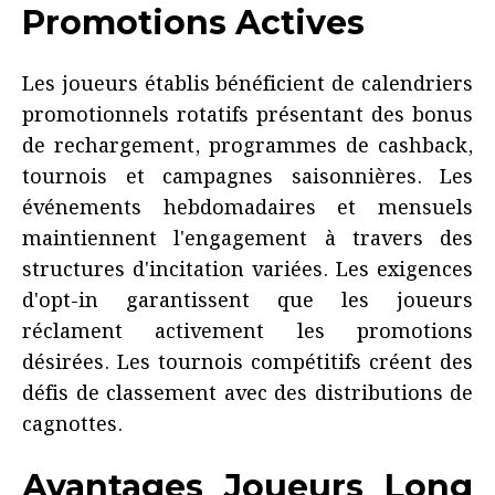
Promotions Actives
Les joueurs établis bénéficient de calendriers
promotionnels rotatifs présentant des bonus
de rechargement, programmes de cashback,
tournois et campagnes saisonnières. Les
événements hebdomadaires et mensuels
maintiennent l'engagement à travers des
structures d'incitation variées. Les exigences
d'opt-in garantissent que les joueurs
réclament activement les promotions
désirées. Les tournois compétitifs créent des
défis de classement avec des distributions de
cagnottes.
Avantages Joueurs Long