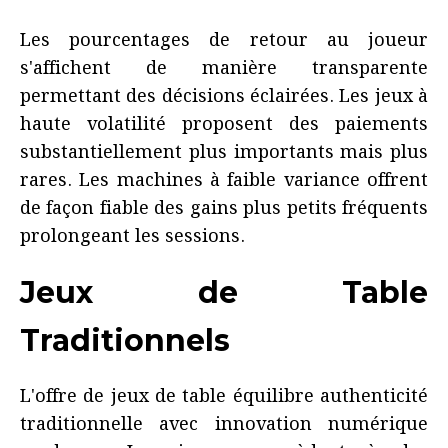
Les pourcentages de retour au joueur
s'affichent de manière transparente
permettant des décisions éclairées. Les jeux à
haute volatilité proposent des paiements
substantiellement plus importants mais plus
rares. Les machines à faible variance offrent
de façon fiable des gains plus petits fréquents
prolongeant les sessions.
Jeux de Table
Traditionnels
L'offre de jeux de table équilibre authenticité
traditionnelle avec innovation numérique