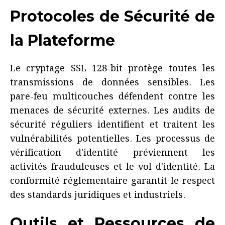
Protocoles de Sécurité de
la Plateforme
Le cryptage SSL 128-bit protège toutes les
transmissions de données sensibles. Les
pare-feu multicouches défendent contre les
menaces de sécurité externes. Les audits de
sécurité réguliers identifient et traitent les
vulnérabilités potentielles. Les processus de
vérification d'identité préviennent les
activités frauduleuses et le vol d'identité. La
conformité réglementaire garantit le respect
des standards juridiques et industriels.
Outils et Ressources de