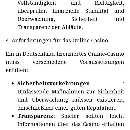
Vollständigkeit und Richtigkeit,
überprüfen finanzielle Stabilität und
Überwachung, Sicherheit und
Transparenz der Abläufe.
4. Anforderungen für das Online Casino
Ein in Deutschland lizenziertes Online-Casino
muss verschiedene Voraussetzungen
erfüllen:
Sicherheitsvorkehrungen
:
Umfassende Maßnahmen zur Sicherheit
und Überwachung müssen existieren,
einschließlich einer guten Reputation.
Transparenz:
Spieler sollten leicht
Informationen über das Casino erhalten