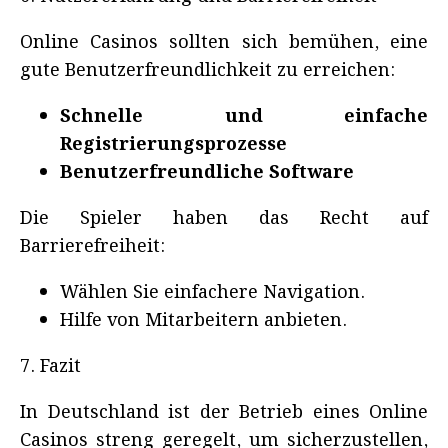
Online Casinos sollten sich bemühen, eine
gute Benutzerfreundlichkeit zu erreichen:
Schnelle und einfache
Registrierungsprozesse
Benutzerfreundliche Software
Die Spieler haben das Recht auf
Barrierefreiheit:
Wählen Sie einfachere Navigation.
Hilfe von Mitarbeitern anbieten.
7. Fazit
In Deutschland ist der Betrieb eines Online
Casinos streng geregelt, um sicherzustellen,