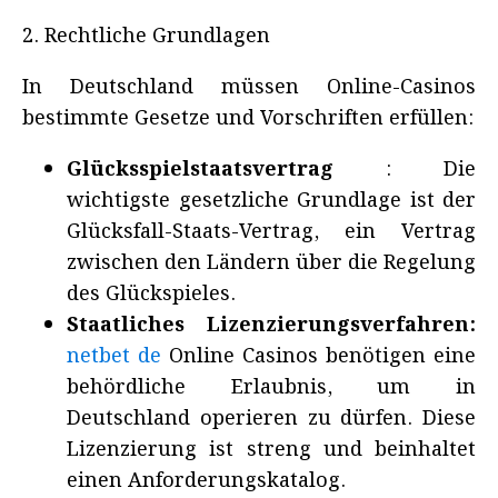
2. Rechtliche Grundlagen
In Deutschland müssen Online-Casinos
bestimmte Gesetze und Vorschriften erfüllen:
Glücksspielstaatsvertrag
: Die
wichtigste gesetzliche Grundlage ist der
Glücksfall-Staats-Vertrag, ein Vertrag
zwischen den Ländern über die Regelung
des Glückspieles.
Staatliches Lizenzierungsverfahren:
netbet de
Online Casinos benötigen eine
behördliche Erlaubnis, um in
Deutschland operieren zu dürfen. Diese
Lizenzierung ist streng und beinhaltet
einen Anforderungskatalog.