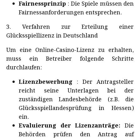
Fairnessprinzip
: Die Spiele müssen den
Fairnessanforderungen entsprechen.
3. Verfahren zur Erteilung einer
Glücksspiellizenz in Deutschland
Um eine Online-Casino-Lizenz zu erhalten,
muss ein Betreiber folgende Schritte
durchlaufen:
Lizenzbewerbung
: Der Antragsteller
reicht seine Unterlagen bei der
zuständigen Landesbehörde (z.B. die
Glücksspiellandesprüfung in Hessen)
ein.
Evaluierung der Lizenzanträge:
Die
Behörden prüfen den Antrag auf