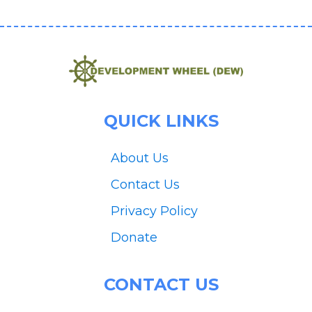
QUICK LINKS
About Us
Contact Us
Privacy Policy
Donate
CONTACT US