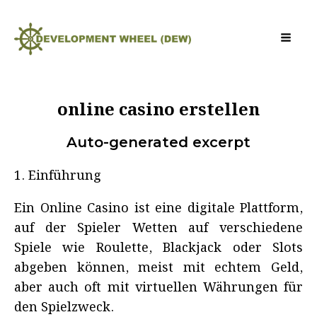
online casino erstellen
Auto-generated excerpt
1. Einführung
Ein Online Casino ist eine digitale Plattform,
auf der Spieler Wetten auf verschiedene
Spiele wie Roulette, Blackjack oder Slots
abgeben können, meist mit echtem Geld,
aber auch oft mit virtuellen Währungen für
den Spielzweck.