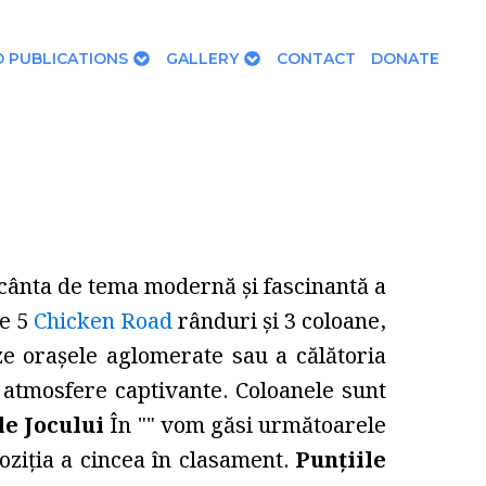
 PUBLICATIONS
GALLERY
CONTACT
DONATE
încânta de tema modernă și fascinantă a
re 5
Chicken Road
rânduri și 3 coloane,
eze orașele aglomerate sau a călătoria
i atmosfere captivante. Coloanele sunt
le Jocului
În "" vom găsi următoarele
poziția a cincea în clasament.
Punțiile