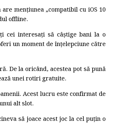
ia are mențiunea „compatibil cu iOS 10
ul offline.
ți cei interesați să câștige bani la o
 oferi un moment de înțelepciune către
ură. De la oricând, acestea pot să pună
ză unei rotiri gratuite.
 oamenii. Acest lucru este confirmat de
nui alt slot.
ineva să joace acest joc la cel puțin o