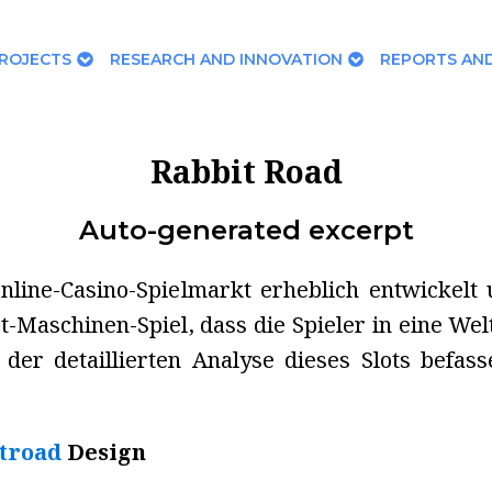
ROJECTS
RESEARCH AND INNOVATION
REPORTS AND
Rabbit Road
Auto-generated excerpt
nline-Casino-Spielmarkt erheblich entwickelt 
ot-Maschinen-Spiel, dass die Spieler in eine W
der detaillierten Analyse dieses Slots befas
itroad
Design