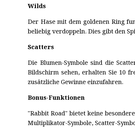
Wilds
Der Hase mit dem goldenen Ring fung
beliebig verdoppeln. Dies gibt den S
Scatters
Die Blumen-Symbole sind die Scatt
Bildschirm sehen, erhalten Sie 10 fr
zusätzliche Gewinne einzufahren.
Bonus-Funktionen
"Rabbit Road" bietet keine besonder
Multiplikator-Symbole, Scatter-Symbo