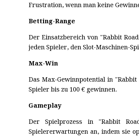
Frustration, wenn man keine Gewinne 
Betting-Range
Der Einsatzbereich von "Rabbit Road" 
jeden Spieler, den Slot-Maschinen-Spie
Max-Win
Das Max-Gewinnpotential in "Rabbit 
Spieler bis zu 100 € gewinnen.
Gameplay
Der Spielprozess in "Rabbit Ro
Spielererwartungen an, indem sie o