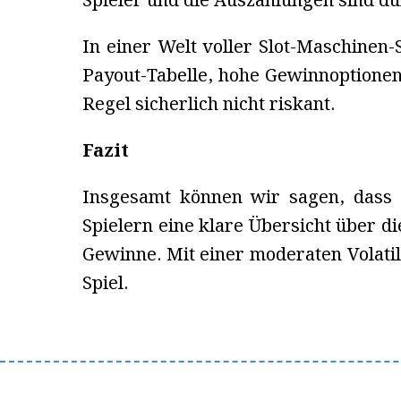
Spieler und die Auszahlungen sind dur
In einer Welt voller Slot-Maschinen-
Payout-Tabelle, hohe Gewinnoptionen
Regel sicherlich nicht riskant.
Fazit
Insgesamt können wir sagen, dass "
Spielern eine klare Übersicht über d
Gewinne. Mit einer moderaten Volati
Spiel.