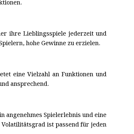
ktionen.
r ihre Lieblingsspiele jederzeit und
Spielern, hohe Gewinne zu erzielen.
ietet eine Vielzahl an Funktionen und
 und ansprechend.
ein angenehmes Spielerlebnis und eine
Volatilitätsgrad ist passend für jeden