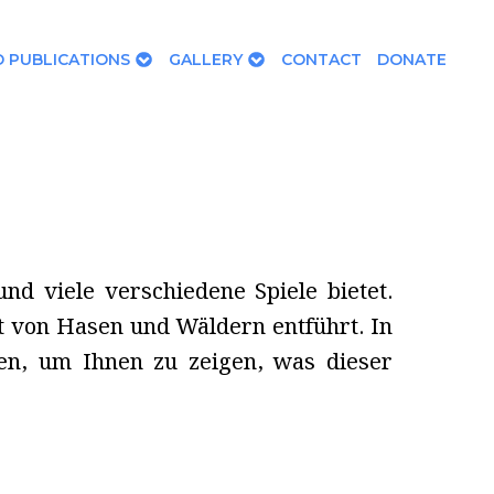
 PUBLICATIONS
GALLERY
CONTACT
DONATE
und viele verschiedene Spiele bietet.
elt von Hasen und Wäldern entführt. In
sen, um Ihnen zu zeigen, was dieser