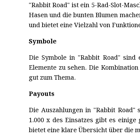
"Rabbit Road" ist ein 5-Rad-Slot-Mas
Hasen und die bunten Blumen machen 
und bietet eine Vielzahl von Funktion
Symbole
Die Symbole in "Rabbit Road" sind 
Elemente zu sehen. Die Kombination
gut zum Thema.
Payouts
Die Auszahlungen in "Rabbit Road" 
1.000 x des Einsatzes gibt es einige
bietet eine klare Übersicht über die