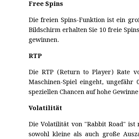
Free Spins
Die freien Spins-Funktion ist ein g
Bildschirm erhalten Sie 10 freie Spin
gewinnen.
RTP
Die RTP (Return to Player) Rate vo
Maschinen-Spiel eingeht, ungefähr 
speziellen Chancen auf hohe Gewinne
Volatilität
Die Volatilität von "Rabbit Road" is
sowohl kleine als auch große Ausz