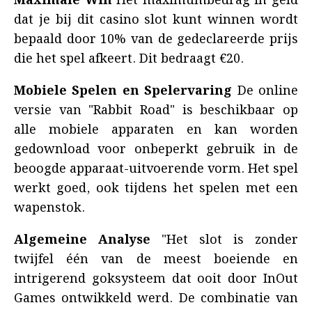
Maximale Win
Het maximumbedrag in geld
dat je bij dit casino slot kunt winnen wordt
bepaald door 10% van de gedeclareerde prijs
die het spel afkeert. Dit bedraagt €20.
Mobiele Spelen en Spelervaring
De online
versie van "Rabbit Road" is beschikbaar op
alle mobiele apparaten en kan worden
gedownload voor onbeperkt gebruik in de
beoogde apparaat-uitvoerende vorm. Het spel
werkt goed, ook tijdens het spelen met een
wapenstok.
Algemeine Analyse
"Het slot is zonder
twijfel één van de meest boeiende en
intrigerend goksysteem dat ooit door InOut
Games ontwikkeld werd. De combinatie van