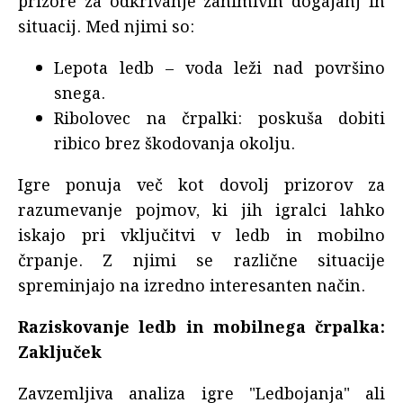
prizore za odkrivanje zanimivih dogajanj in
situacij. Med njimi so:
Lepota ledb – voda leži nad površino
snega.
Ribolovec na črpalki: poskuša dobiti
ribico brez škodovanja okolju.
Igre ponuja več kot dovolj prizorov za
razumevanje pojmov, ki jih igralci lahko
iskajo pri vključitvi v ledb in mobilno
črpanje. Z njimi se različne situacije
spreminjajo na izredno interesanten način.
Raziskovanje ledb in mobilnega črpalka:
Zaključek
Zavzemljiva analiza igre "Ledbojanja" ali