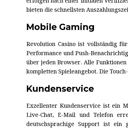
erfolgen nach einer initialen Verifiz
bieten die schnellsten Auszahlungszei
Mobile Gaming
Revolution Casino ist vollständig fü
Performance und Push-Benachrichtigu
über jeden Browser. Alle Funktionen
kompletten Spieleangebot. Die Touch-S
Kundenservice
Exzellenter Kundenservice ist ein 
Live-Chat, E-Mail und Telefon erre
deutschsprachige Support ist ein 