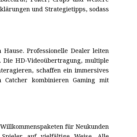
klärungen und Strategietipps, sodass
 Hause. Professionelle Dealer leiten
t. Die HD-Videoübertragung, multiple
teragieren, schaffen ein immersives
m Catcher kombinieren Gaming mit
on Willkommenspaketen für Neukunden
ieler auf vielfältige Weise. Alle