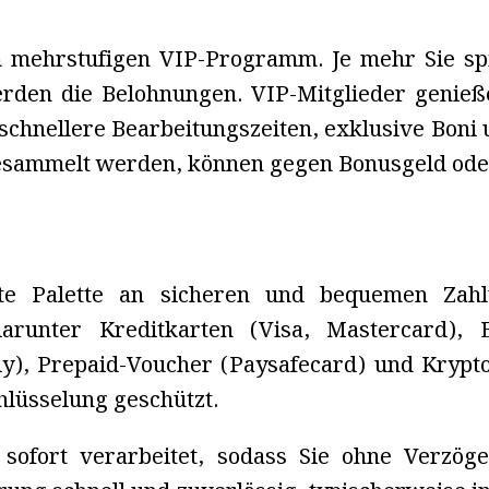
m mehrstufigen VIP-Programm. Je mehr Sie spi
rden die Belohnungen. VIP-Mitglieder genieße
chnellere Bearbeitungszeiten, exklusive Boni 
 gesammelt werden, können gegen Bonusgeld od
eite Palette an sicheren und bequemen Zah
runter Kreditkarten (Visa, Mastercard), E-W
), Prepaid-Voucher (Paysafecard) und Krypto
lüsselung geschützt.
sofort verarbeitet, sodass Sie ohne Verzög