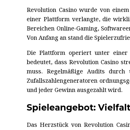
Revolution Casino wurde von einem
einer Plattform verlangte, die wirkl
Bereichen Online-Gaming, Softwareen
Von Anfang an stand die Spielerzufri
Die Plattform operiert unter einer
bedeutet, dass Revolution Casino st
muss. Regelmäßige Audits durch un
Zufallszahlengeneratoren ordnungsge
und jeder Gewinn ausgezahlt wird.
Spieleangebot: Vielfa
Das Herzstück von Revolution Casin