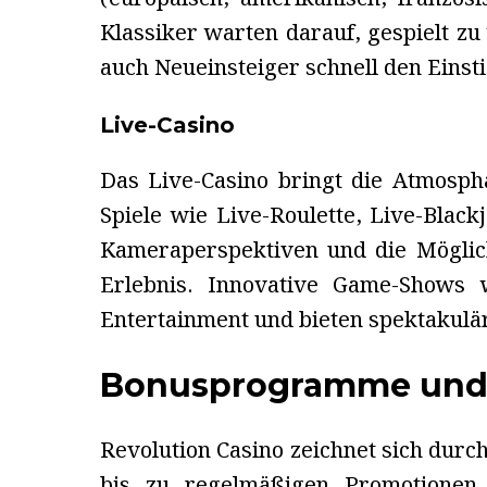
Klassiker warten darauf, gespielt z
auch Neueinsteiger schnell den Einsti
Live-Casino
Das Live-Casino bringt die Atmosphä
Spiele wie Live-Roulette, Live-Blac
Kameraperspektiven und die Möglich
Erlebnis. Innovative Game-Shows
Entertainment und bieten spektakulä
Bonusprogramme und
Revolution Casino zeichnet sich du
bis zu regelmäßigen Promotionen 