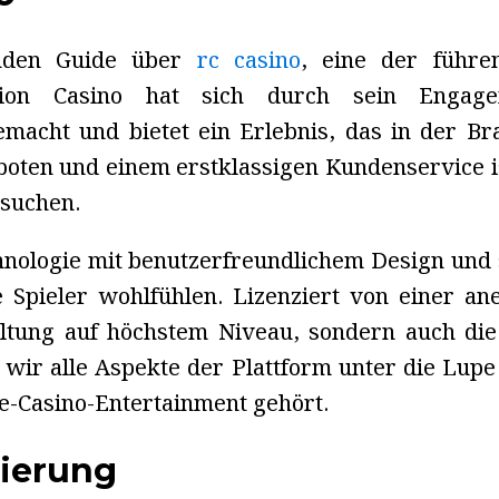
nden Guide über
rc casino
, eine der führe
lution Casino hat sich durch sein Engage
macht und bietet ein Erlebnis, das in der Br
boten und einem erstklassigen Kundenservice is
 suchen.
hnologie mit benutzerfreundlichem Design und s
 Spieler wohlfühlen. Lizenziert von einer ane
ltung auf höchstem Niveau, sondern auch die 
 wir alle Aspekte der Plattform unter die Lup
e-Casino-Entertainment gehört.
zierung