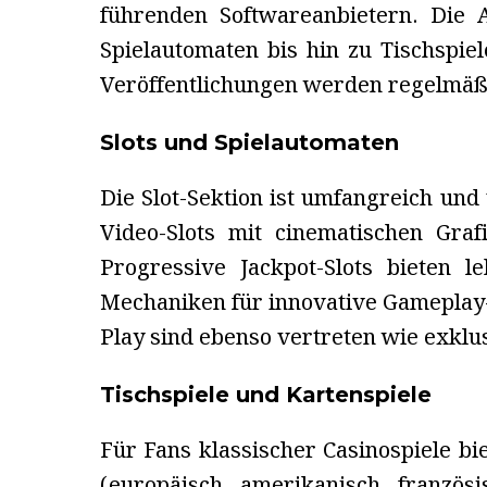
führenden Softwareanbietern. Die 
Spielautomaten bis hin zu Tischspiel
Veröffentlichungen werden regelmäßi
Slots und Spielautomaten
Die Slot-Sektion ist umfangreich und
Video-Slots mit cinematischen Gra
Progressive Jackpot-Slots bieten
Mechaniken für innovative Gameplay-
Play sind ebenso vertreten wie exklus
Tischspiele und Kartenspiele
Für Fans klassischer Casinospiele bi
(europäisch, amerikanisch, französ