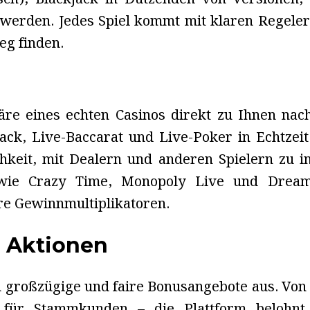
u werden. Jedes Spiel kommt mit klaren Regeler
eg finden.
re eines echten Casinos direkt zu Ihnen nach
kjack, Live-Baccarat und Live-Poker in Echtzei
keit, mit Dealern und anderen Spielern zu in
 wie Crazy Time, Monopoly Live und Drea
re Gewinnmultiplikatoren.
 Aktionen
rch großzügige und faire Bonusangebote aus. V
für Stammkunden – die Plattform belohnt Sp