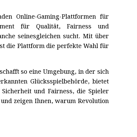
nden Online-Gaming-Plattformen für
ment für Qualität, Fairness und
anche seinesgleichen sucht. Mit über
t die Plattform die perfekte Wahl für
chafft so eine Umgebung, in der sich
rkannten Glücksspielbehörde, bietet
Sicherheit und Fairness, die Spieler
e und zeigen Ihnen, warum Revolution