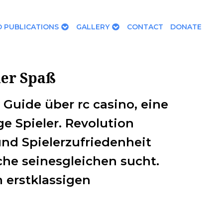
 PUBLICATIONS
GALLERY
CONTACT
DONATE
er Spaß
uide über rc casino, eine
e Spieler. Revolution
und Spielerzufriedenheit
che seinesgleichen sucht.
 erstklassigen