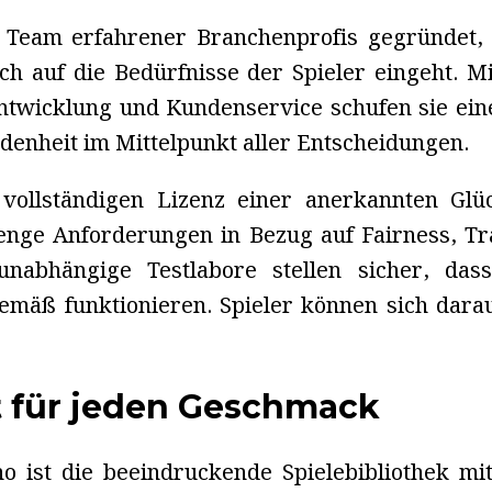
 Team erfahrener Branchenprofis gegründet, 
ich auf die Bedürfnisse der Spieler eingeht. 
twicklung und Kundenservice schufen sie eine 
edenheit im Mittelpunkt aller Entscheidungen.
 vollständigen Lizenz einer anerkannten Glü
renge Anforderungen in Bezug auf Fairness, Tr
abhängige Testlabore stellen sicher, dass
mäß funktionieren. Spieler können sich darauf
lt für jeden Geschmack
o ist die beeindruckende Spielebibliothek mit