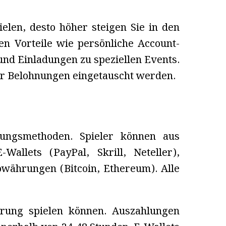
elen, desto höher steigen Sie in den
n Vorteile wie persönliche Account-
und Einladungen zu speziellen Events.
er Belohnungen eingetauscht werden.
lungsmethoden. Spieler können aus
allets (PayPal, Skrill, Neteller),
währungen (Bitcoin, Ethereum). Alle
erung spielen können. Auszahlungen