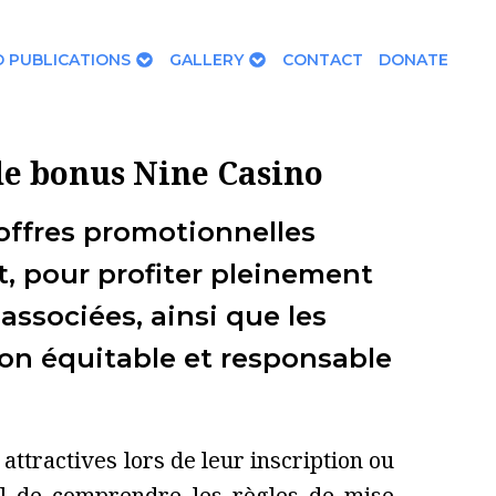
 PUBLICATIONS
GALLERY
CONTACT
DONATE
ode bonus Nine Casino
offres promotionnelles
t, pour profiter pleinement
associées, ainsi que les
tion équitable et responsable
ttractives lors de leur inscription ou