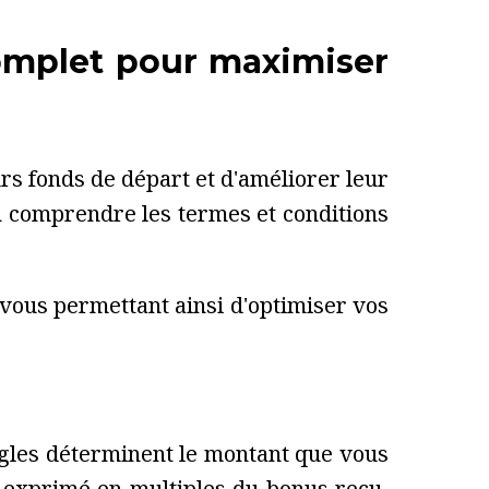
omplet pour maximiser
s fonds de départ et d'améliorer leur
en comprendre les termes et conditions
 vous permettant ainsi d'optimiser vos
ègles déterminent le montant que vous