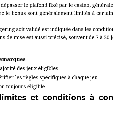
dépasser le plafond fixé par le casino, générale
ec le bonus sont généralement limités à certa
ring soit validé est indiquée dans les conditi
ns de mise est aussi précisé, souvent de 7 à 30 j
emarques
jorité des jeux éligibles
rifier les règles spécifiques à chaque jeu
n toujours éligible
imites et conditions à con