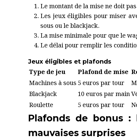
Le montant de la mise ne doit pas 
Les jeux éligibles pour miser av
sous ou le blackjack.
La mise minimale pour que le wage
Le délai pour remplir les conditio
Jeux éligibles et plafonds
Type de jeu
Plafond de mise
R
Machines à sous
5 euros par tour
Ma
Blackjack
10 euros par main
Vé
Roulette
5 euros par tour
No
Plafonds de bonus : l
mauvaises surprises