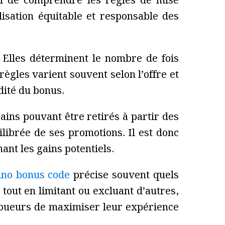
iel de comprendre les règles de mise
ilisation équitable et responsable des
. Elles déterminent le nombre de fois
ègles varient souvent selon l’offre et
dité du bonus.
ains pouvant être retirés à partir des
librée de ses promotions. Il est donc
ant les gains potentiels.
ino bonus code
précise souvent quels
tout en limitant ou excluant d’autres,
x joueurs de maximiser leur expérience