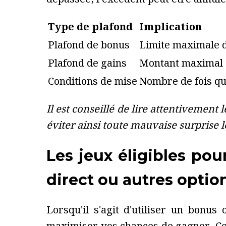
Type de plafond
Implication
Plafond de bonus
Limite maximale 
Plafond de gains
Montant maximal de
Conditions de mise
Nombre de fois que
Il est conseillé de lire attentivement
éviter ainsi toute mauvaise surprise l
Les jeux éligibles po
direct ou autres optio
Lorsqu'il s'agit d'utiliser un bonus 