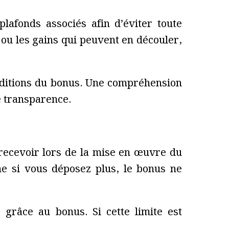
plafonds associés afin d’éviter toute
ou les gains qui peuvent en découler,
onditions du bonus. Une compréhension
e transparence.
recevoir lors de la mise en œuvre du
e si vous déposez plus, le bonus ne
grâce au bonus. Si cette limite est