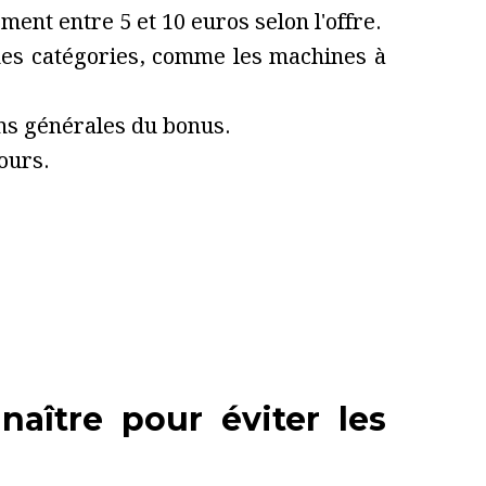
ment entre 5 et 10 euros selon l'offre.
ines catégories, comme les machines à
ons générales du bonus.
ours.
naître pour éviter les