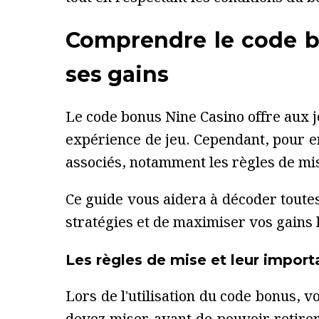
Comprendre le code b
ses gains
Le code bonus Nine Casino offre aux 
expérience de jeu. Cependant, pour en
associés, notamment les règles de mise
Ce guide vous aidera à décoder toutes
stratégies et de maximiser vos gains 
Les règles de mise et leur impor
Lors de l'utilisation du code bonus, 