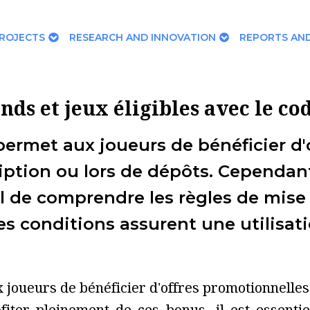
ROJECTS
RESEARCH AND INNOVATION
REPORTS AND
nds et jeux éligibles avec le c
ermet aux joueurs de bénéficier d'
cription ou lors de dépôts. Cependan
el de comprendre les règles de mise 
Ces conditions assurent une utilisa
joueurs de bénéficier d'offres promotionnelles a