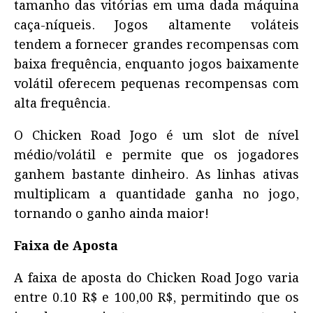
tamanho das vitórias em uma dada máquina
caça-níqueis. Jogos altamente voláteis
tendem a fornecer grandes recompensas com
baixa frequência, enquanto jogos baixamente
volátil oferecem pequenas recompensas com
alta frequência.
O Chicken Road Jogo é um slot de nível
médio/volátil e permite que os jogadores
ganhem bastante dinheiro. As linhas ativas
multiplicam a quantidade ganha no jogo,
tornando o ganho ainda maior!
Faixa de Aposta
A faixa de aposta do Chicken Road Jogo varia
entre 0.10 R$ e 100,00 R$, permitindo que os