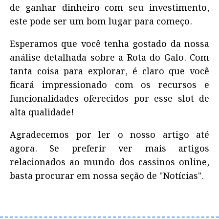
de ganhar dinheiro com seu investimento,
este pode ser um bom lugar para começo.
Esperamos que você tenha gostado da nossa
análise detalhada sobre a Rota do Galo. Com
tanta coisa para explorar, é claro que você
ficará impressionado com os recursos e
funcionalidades oferecidos por esse slot de
alta qualidade!
Agradecemos por ler o nosso artigo até
agora. Se preferir ver mais artigos
relacionados ao mundo dos cassinos online,
basta procurar em nossa seção de "Notícias".