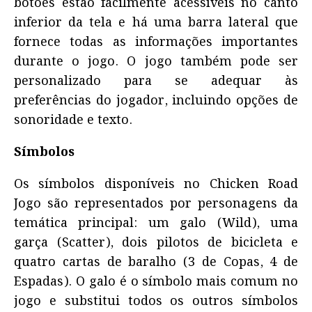
botões estão facilmente acessíveis no canto
inferior da tela e há uma barra lateral que
fornece todas as informações importantes
durante o jogo. O jogo também pode ser
personalizado para se adequar às
preferências do jogador, incluindo opções de
sonoridade e texto.
Símbolos
Os símbolos disponíveis no Chicken Road
Jogo são representados por personagens da
temática principal: um galo (Wild), uma
garça (Scatter), dois pilotos de bicicleta e
quatro cartas de baralho (3 de Copas, 4 de
Espadas). O galo é o símbolo mais comum no
jogo e substitui todos os outros símbolos