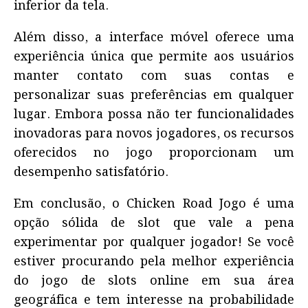
inferior da tela.
Além disso, a interface móvel oferece uma
experiência única que permite aos usuários
manter contato com suas contas e
personalizar suas preferências em qualquer
lugar. Embora possa não ter funcionalidades
inovadoras para novos jogadores, os recursos
oferecidos no jogo proporcionam um
desempenho satisfatório.
Em conclusão, o Chicken Road Jogo é uma
opção sólida de slot que vale a pena
experimentar por qualquer jogador! Se você
estiver procurando pela melhor experiência
do jogo de slots online em sua área
geográfica e tem interesse na probabilidade