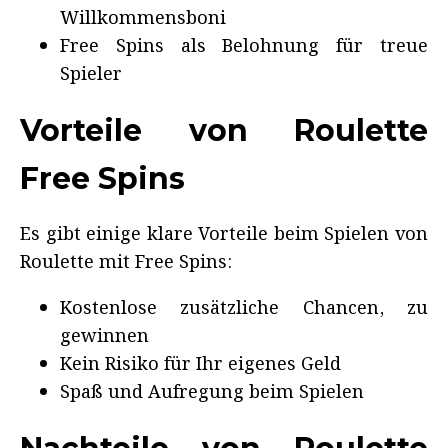
Willkommensboni
Free Spins als Belohnung für treue
Spieler
Vorteile von Roulette
Free Spins
Es gibt einige klare Vorteile beim Spielen von
Roulette mit Free Spins:
Kostenlose zusätzliche Chancen, zu
gewinnen
Kein Risiko für Ihr eigenes Geld
Spaß und Aufregung beim Spielen