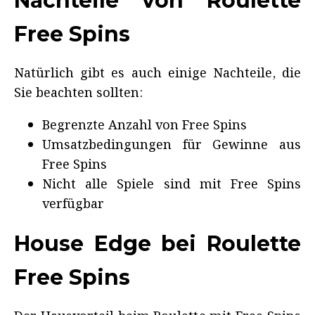
Nachteile von Roulette
Free Spins
Natürlich gibt es auch einige Nachteile, die
Sie beachten sollten:
Begrenzte Anzahl von Free Spins
Umsatzbedingungen für Gewinne aus
Free Spins
Nicht alle Spiele sind mit Free Spins
verfügbar
House Edge bei Roulette
Free Spins