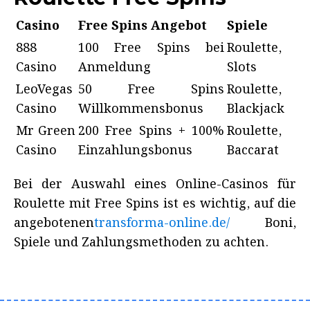
Casino
Free Spins Angebot
Spiele
888
100 Free Spins bei
Roulette,
Casino
Anmeldung
Slots
LeoVegas
50 Free Spins
Roulette,
Casino
Willkommensbonus
Blackjack
Mr Green
200 Free Spins + 100%
Roulette,
Casino
Einzahlungsbonus
Baccarat
Bei der Auswahl eines Online-Casinos für
Roulette mit Free Spins ist es wichtig, auf die
angebotenen
transforma-online.de/
Boni,
Spiele und Zahlungsmethoden zu achten.