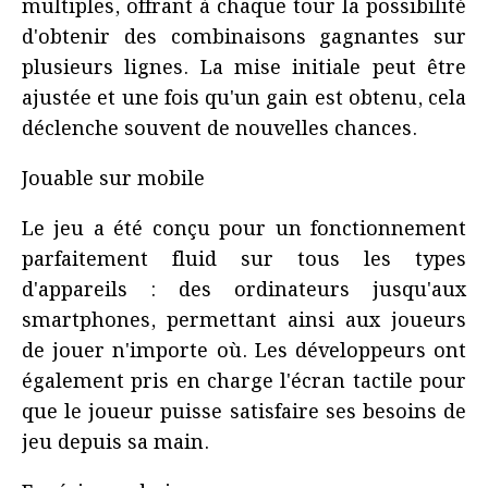
multiples, offrant à chaque tour la possibilité
d'obtenir des combinaisons gagnantes sur
plusieurs lignes. La mise initiale peut être
ajustée et une fois qu'un gain est obtenu, cela
déclenche souvent de nouvelles chances.
Jouable sur mobile
Le jeu a été conçu pour un fonctionnement
parfaitement fluid sur tous les types
d'appareils : des ordinateurs jusqu'aux
smartphones, permettant ainsi aux joueurs
de jouer n'importe où. Les développeurs ont
également pris en charge l'écran tactile pour
que le joueur puisse satisfaire ses besoins de
jeu depuis sa main.