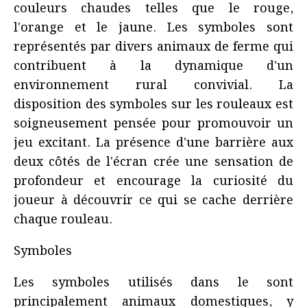
couleurs chaudes telles que le rouge,
l'orange et le jaune. Les symboles sont
représentés par divers animaux de ferme qui
contribuent à la dynamique d'un
environnement rural convivial. La
disposition des symboles sur les rouleaux est
soigneusement pensée pour promouvoir un
jeu excitant. La présence d'une barrière aux
deux côtés de l'écran crée une sensation de
profondeur et encourage la curiosité du
joueur à découvrir ce qui se cache derrière
chaque rouleau.
Symboles
Les symboles utilisés dans le sont
principalement animaux domestiques, y