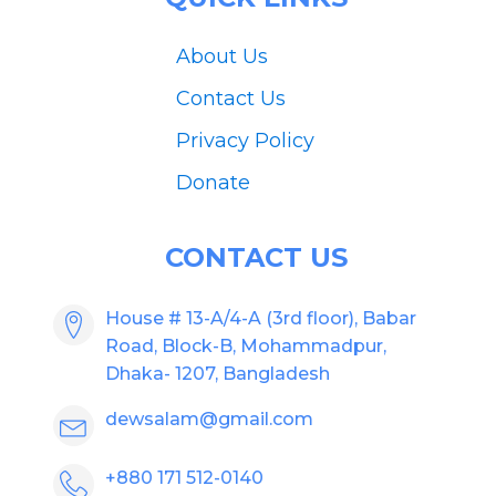
About Us
Contact Us
Privacy Policy
Donate
CONTACT US
House # 13-A/4-A (3rd floor), Babar
Road, Block-B, Mohammadpur,
Dhaka- 1207, Bangladesh
dewsalam@gmail.com
+880 171 512-0140