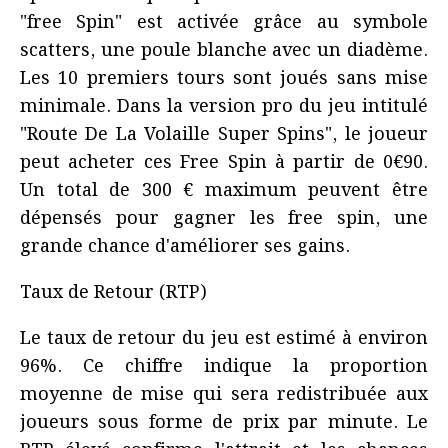
"free Spin" est activée grâce au symbole
scatters, une poule blanche avec un diadème.
Les 10 premiers tours sont joués sans mise
minimale. Dans la version pro du jeu intitulé
"Route De La Volaille Super Spins", le joueur
peut acheter ces Free Spin à partir de 0€90.
Un total de 300 € maximum peuvent être
dépensés pour gagner les free spin, une
grande chance d'améliorer ses gains.
Taux de Retour (RTP)
Le taux de retour du jeu est estimé à environ
96%. Ce chiffre indique la proportion
moyenne de mise qui sera redistribuée aux
joueurs sous forme de prix par minute. Le