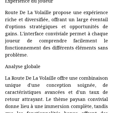
Expérience du joueur
Route De La Volaille propose une expérience
riche et diversifiée, offrant un large éventail
d'options stratégiques et opportunités de
gains. L'interface conviviale permet à chaque
joueur de comprendre facilement le
fonctionnement des différents éléments sans
problème.
Analyse globale
La Route De La Volaille offre une combinaison
unique d'une conception soignée, de
caractéristiques avancées et d'un taux de
retour attrayant. Le thème paysan convivial
donne lieu à une immersion complète, tandis