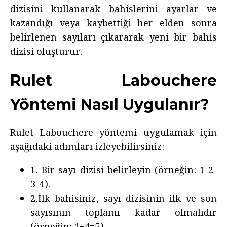
dizisini kullanarak bahislerini ayarlar ve
kazandığı veya kaybettiği her elden sonra
belirlenen sayıları çıkararak yeni bir bahis
dizisi oluşturur.
Rulet Labouchere
Yöntemi Nasıl Uygulanır?
Rulet Labouchere yöntemi uygulamak için
aşağıdaki adımları izleyebilirsiniz:
1. Bir sayı dizisi belirleyin (örneğin: 1-2-
3-4).
2.İlk bahisiniz, sayı dizisinin ilk ve son
sayısının toplamı kadar olmalıdır