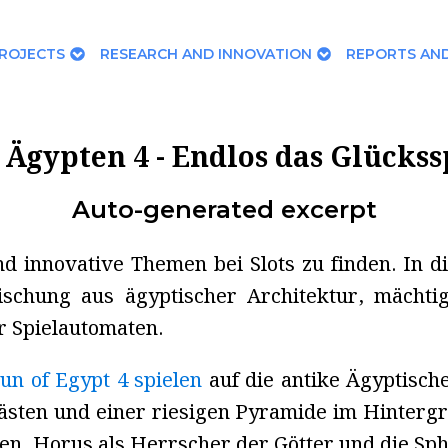
ROJECTS
RESEARCH AND INNOVATION
REPORTS AND
Ägypten 4 - Endlos das Glückss
Auto-generated excerpt
innovative Themen bei Slots zu finden. In die
Mischung aus ägyptischer Architektur, mächt
r Spielautomaten.
un of Egypt 4 spielen
auf die antike Ägyptische
ästen und einer riesigen Pyramide im Hintergr
oten, Horus als Herrscher der Götter und die Sp