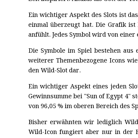
Ein wichtiger Aspekt des Slots ist d
einmal überzeugt hat. Die Grafik ist
anfühlt. Jedes Symbol wird von einer
Die Symbole im Spiel bestehen aus 
weiterer Themenbezogene Icons wie 
den Wild-Slot dar.
Ein wichtiger Aspekt eines jeden Sl
Gewinnsumme bei "Sun of Egypt 4" sto
von 96,05 % im oberen Bereich des Sp
Bisher erwähnten wir lediglich Wil
Wild-Icon fungiert aber nur in der