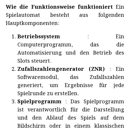
Wie die Funktionsweise funktioniert
Ein
Spielautomat besteht aus folgenden
Hauptkomponenten:
Betriebssystem
: Ein
Computerprogramm, das die
Automatisierung und den Betrieb des
Slots steuert.
Zufallszahlengenerator (ZNR)
: Ein
Softwaremodul, das Zufallszahlen
generiert, um Ergebnisse für jede
Spielrunde zu erstellen.
Spielprogramm
: Das Spielprogramm
ist verantwortlich für die Darstellung
und den Ablauf des Spiels auf dem
Bildschirm oder in einem klassischen