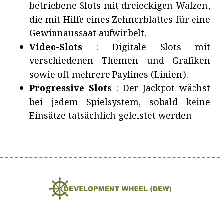
betriebene Slots mit dreieckigen Walzen,
die mit Hilfe eines Zehnerblattes für eine
Gewinnaussaat aufwirbelt.
Video-Slots
: Digitale Slots mit
verschiedenen Themen und Grafiken
sowie oft mehrere Paylines (Linien).
Progressive Slots
: Der Jackpot wächst
bei jedem Spielsystem, sobald keine
Einsätze tatsächlich geleistet werden.