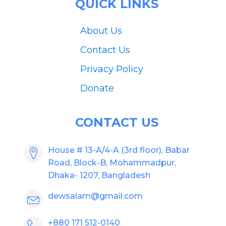
QUICK LINKS
About Us
Contact Us
Privacy Policy
Donate
CONTACT US
House # 13-A/4-A (3rd floor), Babar
Road, Block-B, Mohammadpur,
Dhaka- 1207, Bangladesh
dewsalam@gmail.com
+880 171 512-0140