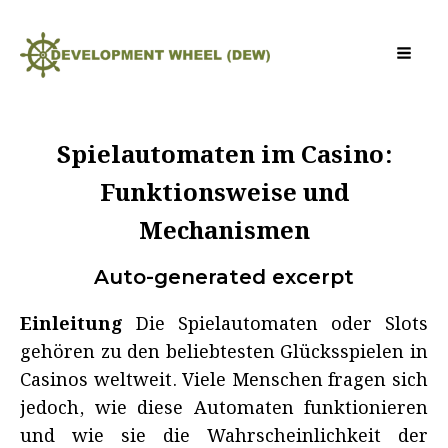
Spielautomaten im Casino:
Funktionsweise und
Mechanismen
Auto-generated excerpt
Einleitung
Die Spielautomaten oder Slots
gehören zu den beliebtesten Glücksspielen in
Casinos weltweit. Viele Menschen fragen sich
jedoch, wie diese Automaten funktionieren
und wie sie die Wahrscheinlichkeit der