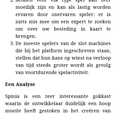
Betalen voor elk type spel kan zeer
moeilijk zijn en kan als lastig worden
ervaren door onervaren speler; er is
niets mis mee om een expert te zoeken
om over uw besteding in kaart te
brengen.
De meeste spelers van de slot machines
die bij het platform ingeschreven staan,
stellen dat hun kans op winst na verloop
van tijd steeds groter wordt als gevolg
van voortdurende spelactiviteit.
Een Analyse
Spinia is een zeer interessante gokkast
waarin de ontwikkelaar duidelijk een hoop
moeite heeft gestoken in het creëren van