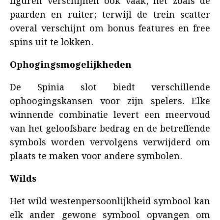
figuren verschijnen ook vaak, net zoals de
paarden en ruiter; terwijl de trein scatter
overal verschijnt om bonus features en free
spins uit te lokken.
Ophogingsmogelijkheden
De Spinia slot biedt verschillende
ophoogingskansen voor zijn spelers. Elke
winnende combinatie levert een meervoud
van het geloofsbare bedrag en de betreffende
symbols worden vervolgens verwijderd om
plaats te maken voor andere symbolen.
Wilds
Het wild westenpersoonlijkheid symbool kan
elk ander gewone symbool opvangen om