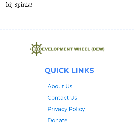
bij Spinia!
QUICK LINKS
About Us
Contact Us
Privacy Policy
Donate