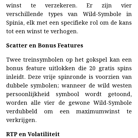
winst te verzekeren. Er zijn vier
verschillende types van Wild-Symbole in
Spinia, elk met een specifieke rol om de kans
tot een winst te verhogen.
Scatter en Bonus Features
Twee treinsymbolen op het gokspel kan een
bonus feature uitlokken die 20 gratis spins
inleidt. Deze vrije spinronde is voorzien van
dubbele symbolen; wanneer de wild westen
persoonlijkheid symbool wordt getoond,
worden alle vier de gewone Wild-Symbole
verdubbeld om een maximumwinst te
verkrijgen.
RTP en Volatiliteit