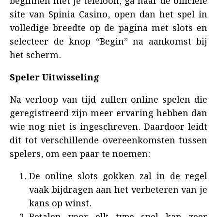
beginnen met je telefoon, ga naar de officiële
site van Spinia Casino, open dan het spel in
volledige breedte op de pagina met slots en
selecteer de knop “Begin” na aankomst bij
het scherm.
Speler Uitwisseling
Na verloop van tijd zullen online spelen die
geregistreerd zijn meer ervaring hebben dan
wie nog niet is ingeschreven. Daardoor leidt
dit tot verschillende overeenkomsten tussen
spelers, om een paar te noemen:
De online slots gokken zal in de regel
vaak bijdragen aan het verbeteren van je
kans op winst.