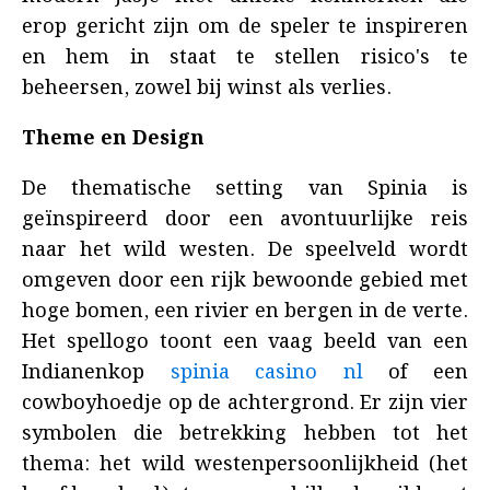
erop gericht zijn om de speler te inspireren
en hem in staat te stellen risico's te
beheersen, zowel bij winst als verlies.
Theme en Design
De thematische setting van Spinia is
geïnspireerd door een avontuurlijke reis
naar het wild westen. De speelveld wordt
omgeven door een rijk bewoonde gebied met
hoge bomen, een rivier en bergen in de verte.
Het spellogo toont een vaag beeld van een
Indianenkop
spinia casino nl
of een
cowboyhoedje op de achtergrond. Er zijn vier
symbolen die betrekking hebben tot het
thema: het wild westenpersoonlijkheid (het