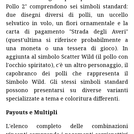
Pollo 2" comprendono sei simboli standard:
due disegni diversi di polli, un uccello
selvatico in volo, un fiori ornamentale e la
carta di pagamento "Strada degli Averi"
(quest'ultima si riferisce probabilmente a
una moneta o una tessera di gioco). In
aggiunta al simbolo Scatter Wild (il pollo con
l'occhio spiritato), c'è un altro personaggio, il
capobranco dei polli che rappresenta il
Simbolo Wild. Gli stessi simboli standard
possono presentarsi su diverse varianti
specializzate a tema e coloritura differenti.
Payouts e Multipli
L'elenco completo delle combinazioni