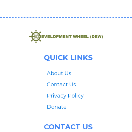
QUICK LINKS
About Us
Contact Us
Privacy Policy
Donate
CONTACT US