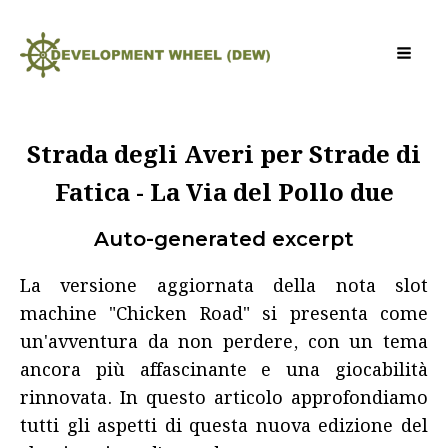
Strada degli Averi per Strade di
Fatica - La Via del Pollo due
Auto-generated excerpt
La versione aggiornata della nota slot
machine "Chicken Road" si presenta come
un'avventura da non perdere, con un tema
ancora più affascinante e una giocabilità
rinnovata. In questo articolo approfondiamo
tutti gli aspetti di questa nuova edizione del