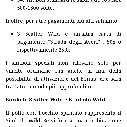
5-6 simboli standard (qualunque coppia):
500-1500 volte.
Inoltre, per i tre pagamenti più alti si hanno:
3 Scatter Wild e un'altra carta di
pagamento "Strada degli Averi" : 50x o
rispettivamente 250x.
I simboli speciali non rilevano solo per
vincite ordinarie ma anche ai fini della
possibilità di attivazione del Bonus, che sarà
trattato in modo più approfondito.
Simbolo Scatter Wild e Simbolo Wild
Il pollo con l'occhio spiritato rappresenta il
Simbolo Wild. Se si forma una combinazione