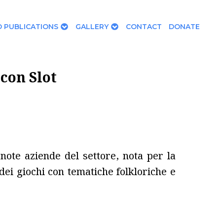
 PUBLICATIONS
GALLERY
CONTACT
DONATE
 con Slot
 note aziende del settore, nota per la
 dei giochi con tematiche folkloriche e