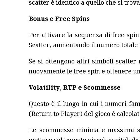
scatter è identico a quello che si trova 
Bonus e Free Spins
Per attivare la sequenza di free spi
Scatter, aumentando il numero totale
Se si ottengono altri simboli scatter 
nuovamente le free spin e ottenere u
Volatility, RTP e Scommesse
Questo è il luogo in cui i numeri fan
(Return to Player) del gioco è calcolat
Le scommesse minima e massima sono