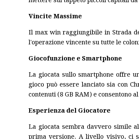
mettere sul tappeto piccoli capitali da
Vincite Massime
Il max win raggiungibile in Strada de
l'operazione vincente su tutte le colo
Giocofunzione e Smartphone
La giocata sullo smartphone offre un
gioco può essere lanciato sia con Ch
contenuti (8 GB RAM) e consentono al 
Esperienza del Giocatore
La giocata sembra davvero simile all
prima versione. A livello visivo, ci