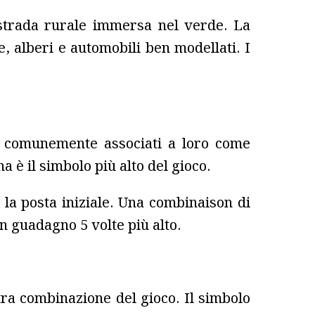
 strada rurale immersa nel verde. La
 alberi e automobili ben modellati. I
tti comunemente associati a loro come
na è il simbolo più alto del gioco.
 la posta iniziale. Una combinaison di
un guadagno 5 volte più alto.
ltra combinazione del gioco. Il simbolo