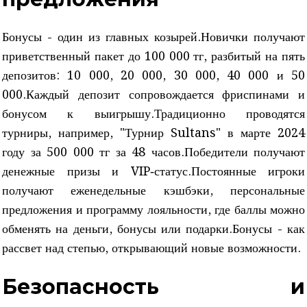
Бонусы - один из главных козырей.Новички получают
приветственный пакет до 100 000 тг, разбитый на пять
депозитов: 10 000, 20 000, 30 000, 40 000 и 50
000.Каждый депозит сопровождается фриспинами и
бонусом к выигрышу.Традиционно проводятся
турниры, например, "Турнир Sultans" в марте 2024
году за 500 000 тг за 48 часов.Победители получают
денежные призы и VIP‑статус.Постоянные игроки
получают еженедельные кэшбэки, персональные
предложения и программу лояльности, где баллы можно
обменять на деньги, бонусы или подарки.Бонусы - как
рассвет над степью, открывающий новые возможности.
Безопасность и