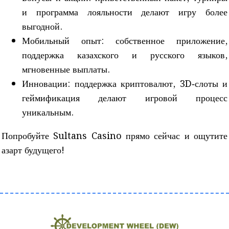
и программа лояльности делают игру более
выгодной.
Мобильный опыт: собственное приложение,
поддержка казахского и русского языков,
мгновенные выплаты.
Инновации: поддержка криптовалют, 3D‑слоты и
геймификация делают игровой процесс
уникальным.
Попробуйте Sultans Casino прямо сейчас и ощутите
азарт будущего!