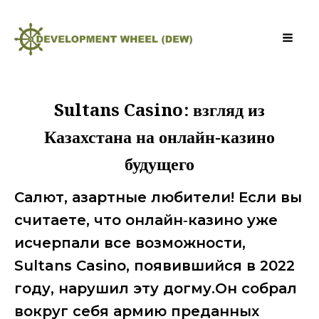
Sultans Casino: взгляд из
Казахстана на онлайн‑казино
будущего
Салют, азартные любители! Если вы
считаете, что онлайн‑казино уже
исчерпали все возможности,
Sultans Casino, появившийся в 2022
году, нарушил эту догму.Он собрал
вокруг себя армию преданных