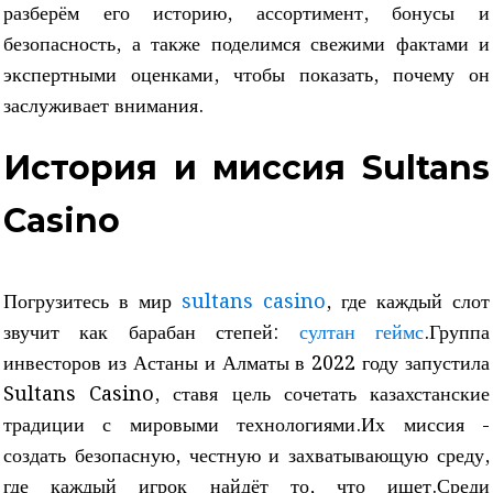
разберём его историю, ассортимент, бонусы и
безопасность, а также
поделимся свежими фактами и
экспертными оценками, чтобы показать, почему он
заслуживает внимания.
История и миссия Sultans
Casino
Погрузитесь в мир
sultans casino
, где каждый слот
звучит как барабан степей:
султан геймс
.Группа
инвесторов из Астаны и Алматы в 2022 году запустила
Sultans Casino, ставя цель сочетать казахстанские
традиции с мировыми технологиями.Их миссия -
создать безопасную, честную и захватывающую среду,
где каждый игрок найдёт то, что ищет.Среди