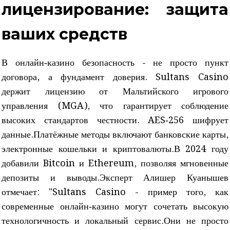
лицензирование: защита
ваших средств
В онлайн‑казино безопасность - не просто пункт
договора, а фундамент доверия. Sultans Casino
держит лицензию от Мальтийского игрового
управления (MGA), что гарантирует соблюдение
высоких стандартов честности. AES‑256 шифрует
данные.Платёжные методы включают банковские карты,
электронные кошельки и криптовалюты.В 2024 году
добавили Bitcoin и Ethereum, позволяя мгновенные
депозиты и выводы.Эксперт Алишер Куанышев
отмечает: "Sultans Casino - пример того, как
современные онлайн‑казино могут сочетать высокую
технологичность и локальный сервис.Они не просто