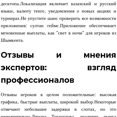
десктопа.Локализация включает казахский и русский
языки, валюту тенге, уведомления о новых акциях и
турнирах.Не упустите шанс проверить все возможности
приложения: султан геймс.Приложение обеспечивает
мгновенные выплаты, как "свет в ночи" для игроков из
Шымкента.
Отзывы и мнения
экспертов: взгляд
профессионалов
Отзывы игроков в целом положительные: высокая
графика, быстрые выплаты, широкий выбор.Некоторые
отмечают небольшие задержки в слотах, но это
незначительно.Динара Токтоглова, аналитик рынка