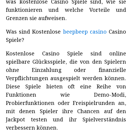
was kostenlose Casino Spiele sind, wie sie
funktionieren und welche Vorteile und
Grenzen sie aufweisen.
Was sind Kostenlose
beepbeep casino
Casino
Spiele?
Kostenlose Casino Spiele sind online
spielbare Glücksspiele, die von den Spielern
ohne Einzahlung oder finanzielle
Verpflichtungen ausgespielt werden können.
Diese Spiele bieten oft eine Reihe von
Funktionen wie Demo-Modi,
Probierfunktionen oder Freispielrunden an,
mit denen Spieler ihre Chancen auf den
Jackpot testen und ihr Spielverständnis
verbessern können.