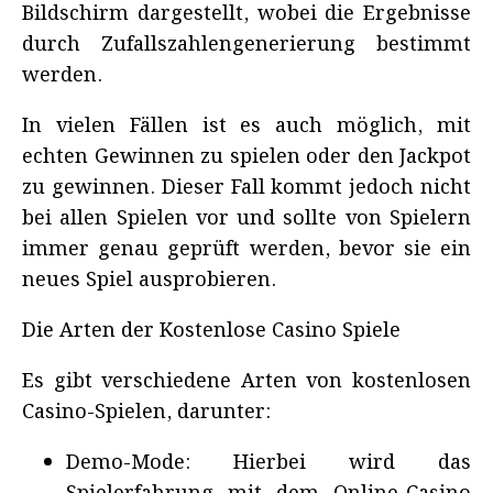
Bildschirm dargestellt, wobei die Ergebnisse
durch Zufallszahlengenerierung bestimmt
werden.
In vielen Fällen ist es auch möglich, mit
echten Gewinnen zu spielen oder den Jackpot
zu gewinnen. Dieser Fall kommt jedoch nicht
bei allen Spielen vor und sollte von Spielern
immer genau geprüft werden, bevor sie ein
neues Spiel ausprobieren.
Die Arten der Kostenlose Casino Spiele
Es gibt verschiedene Arten von kostenlosen
Casino-Spielen, darunter:
Demo-Mode: Hierbei wird das