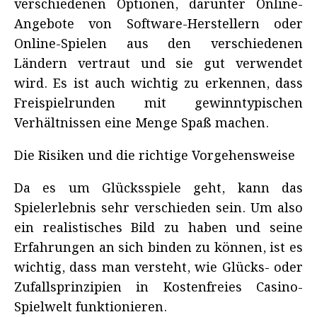
verschiedenen Optionen, darunter Online-
Angebote von Software-Herstellern oder
Online-Spielen aus den verschiedenen
Ländern vertraut und sie gut verwendet
wird. Es ist auch wichtig zu erkennen, dass
Freispielrunden mit gewinntypischen
Verhältnissen eine Menge Spaß machen.
Die Risiken und die richtige Vorgehensweise
Da es um Glücksspiele geht, kann das
Spielerlebnis sehr verschieden sein. Um also
ein realistisches Bild zu haben und seine
Erfahrungen an sich binden zu können, ist es
wichtig, dass man versteht, wie Glücks- oder
Zufallsprinzipien in Kostenfreies Casino-
Spielwelt funktionieren.