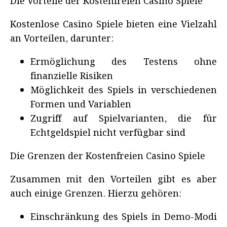
Die Vorteile der Kostenfreien Casino Spiele
Kostenlose Casino Spiele bieten eine Vielzahl
an Vorteilen, darunter:
Ermöglichung des Testens ohne
finanzielle Risiken
Möglichkeit des Spiels in verschiedenen
Formen und Variablen
Zugriff auf Spielvarianten, die für
Echtgeldspiel nicht verfügbar sind
Die Grenzen der Kostenfreien Casino Spiele
Zusammen mit den Vorteilen gibt es aber
auch einige Grenzen. Hierzu gehören:
Einschränkung des Spiels in Demo-Modi