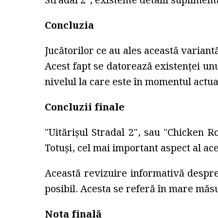
Stradal 2", existente detalii suplimen
Concluzia
Jucătorilor ce au ales această variantă 
Acest fapt se datorează existenței un
nivelul la care este în momentul actual
Concluzii finale
"Uitărișul Stradal 2", sau "Chicken Ro
Totuși, cel mai important aspect al ace
Această revizuire informativă despre 
posibil. Acesta se referă în mare măsur
Nota finală