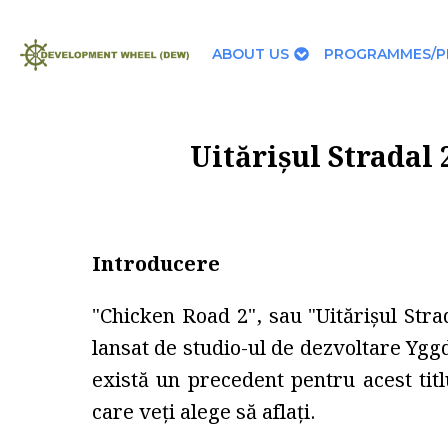
ABOUT US
PROGRAMMES/P
Uitărișul Stradal
Introducere
"Chicken Road 2", sau "Uitărișul Stra
lansat de studio-ul de dezvoltare Ygg
există un precedent pentru acest tit
care veți alege să aflați.