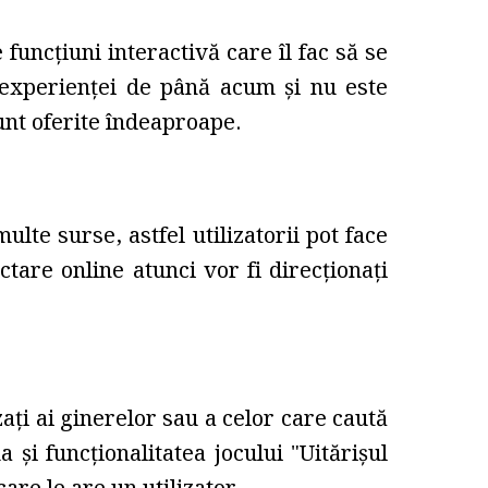
 funcțiuni interactivă care îl fac să se
s experienței de până acum și nu este
unt oferite îndeaproape.
ulte surse, astfel utilizatorii pot face
are online atunci vor fi direcționați
ați ai ginerelor sau a celor care caută
 și funcționalitatea jocului "Uitărișul