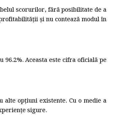
elul scorurilor, fără posibilitate de a
rofitabilității și nu contează modul în
u 96.2%. Aceasta este cifra oficială pe
cu alte opțiuni existente. Cu o medie a
experiențe sigure.