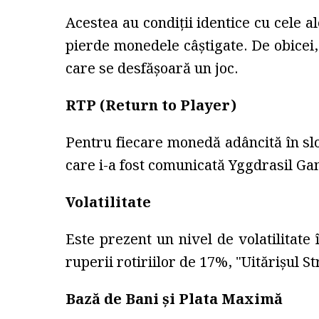
Acestea au condiții identice cu cele a
pierde monedele câștigate. De obicei, 
care se desfășoară un joc.
RTP (Return to Player)
Pentru fiecare monedă adâncită în slot
care i-a fost comunicată Yggdrasil G
Volatilitate
Este prezent un nivel de volatilitate 
ruperii rotiriilor de 17%, "Uitărișul S
Bază de Bani și Plata Maximă