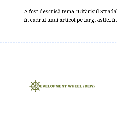
A fost descrisă tema "Uitărișul Stradal
în cadrul unui articol pe larg, astfel 