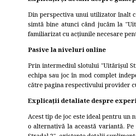
Din perspectiva unui utilizator înalt c
simtă bine atunci când jucăm la "Uit
familiarizat cu acțiunile necesare pen
Pasive la niveluri online
Prin intermediul slotului "Uitărișul St
echipa sau joc în mod complet indepe
către pagina respectivului provider cu
Explicații detaliate despre experi
Acest tip de joc este ideal pentru un 
o alternativă la această variantă. Pe 