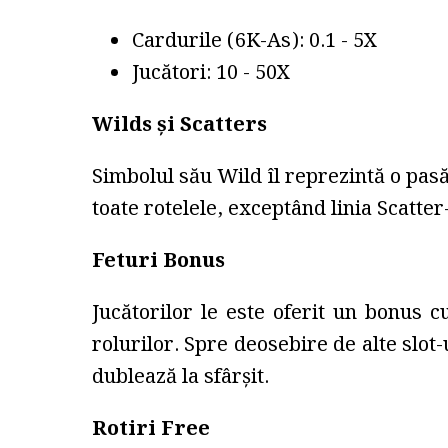
Cardurile (6K-As): 0.1 - 5X
Jucători: 10 - 50X
Wilds și Scatters
Simbolul său Wild îl reprezintă o pasă
toate rotelele, exceptând linia Scatter-
Feturi Bonus
Jucătorilor le este oferit un bonus c
rolurilor. Spre deosebire de alte slot-
dublează la sfârșit.
Rotiri Free