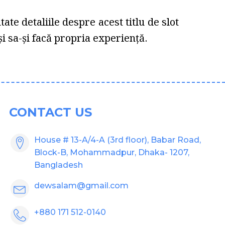
ate detaliile despre acest titlu de slot
și sa-și facă propria experiență.
CONTACT US
House # 13-A/4-A (3rd floor), Babar Road,
Block-B, Mohammadpur, Dhaka- 1207,
Bangladesh
dewsalam@gmail.com
+880 171 512-0140