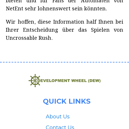
bieten und für Fans der Automaten von
NetEnt sehr lohnenswert sein könnten.
Wir hoffen, diese Information half Ihnen bei
Ihrer Entscheidung über das Spielen von
Uncrossable Rush.
QUICK LINKS
About Us
Contact Us