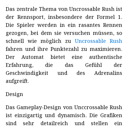
Das zentrale Thema von Uncrossable Rush ist
der Rennsport, insbesondere der Formel 1.
Die Spieler werden in ein rasantes Rennen
gezogen, bei dem sie versuchen müssen, so
schnell wie möglich zu
Uncrossable Rush
fahren und ihre Punktezahl zu maximieren.
Der Automat bietet eine authentische
Erfahrung, die das Gefühl der
Geschwindigkeit und des Adrenalins
aufgreift.
Design
Das Gameplay-Design von Unccrossable Rush
ist einzigartig und dynamisch. Die Grafiken
sind sehr detailreich und stellen ein