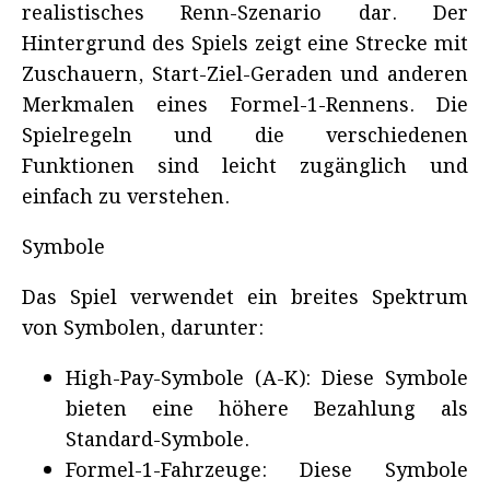
realistisches Renn-Szenario dar. Der
Hintergrund des Spiels zeigt eine Strecke mit
Zuschauern, Start-Ziel-Geraden und anderen
Merkmalen eines Formel-1-Rennens. Die
Spielregeln und die verschiedenen
Funktionen sind leicht zugänglich und
einfach zu verstehen.
Symbole
Das Spiel verwendet ein breites Spektrum
von Symbolen, darunter:
High-Pay-Symbole (A-K): Diese Symbole
bieten eine höhere Bezahlung als
Standard-Symbole.
Formel-1-Fahrzeuge: Diese Symbole