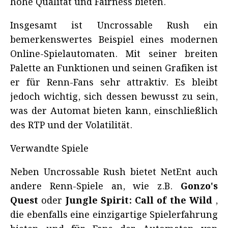
hohe Qualität und Fairness bieten.
Insgesamt ist Uncrossable Rush ein
bemerkenswertes Beispiel eines modernen
Online-Spielautomaten. Mit seiner breiten
Palette an Funktionen und seinen Grafiken ist
er für Renn-Fans sehr attraktiv. Es bleibt
jedoch wichtig, sich dessen bewusst zu sein,
was der Automat bieten kann, einschließlich
des RTP und der Volatilität.
Verwandte Spiele
Neben Uncrossable Rush bietet NetEnt auch
andere Renn-Spiele an, wie z.B.
Gonzo's
Quest
oder
Jungle Spirit: Call of the Wild
,
die ebenfalls eine einzigartige Spielerfahrung