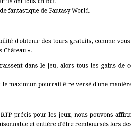
 ils ont tous un but.
de fantastique de Fantasy World.
bilité d'obtenir des tours gratuits, comme vous
s Château ».
aissent dans le jeu, alors tous les gains de 
t le maximum pourrait être versé d'une manière
r un RTP précis pour les jeux, nous pouvons affi
isonnable et entière d'être remboursés lors de