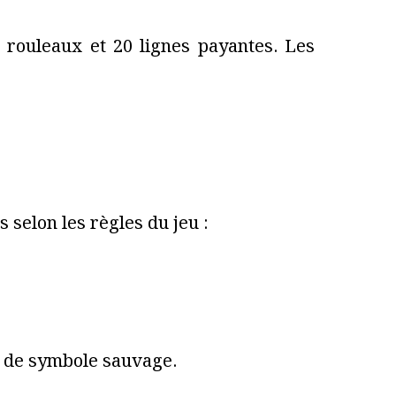
 5 rouleaux et 20 lignes payantes. Les
selon les règles du jeu :
n de symbole sauvage.