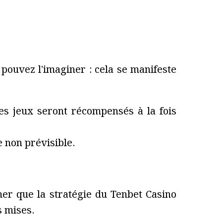
 pouvez l'imaginer : cela se manifeste
ces jeux seront récompensés à la fois
 non prévisible.
rmer que la stratégie du Tenbet Casino
s mises.