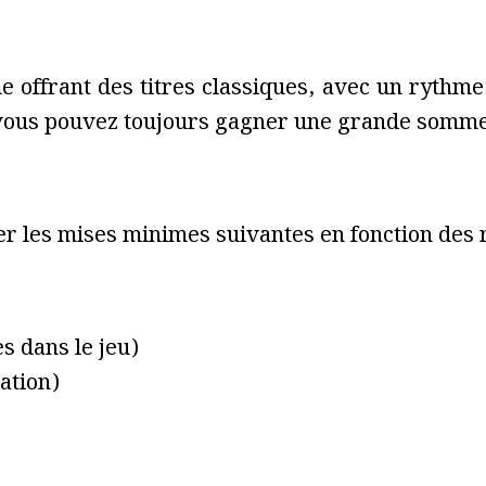
offrant des titres classiques, avec un rythme 
u, vous pouvez toujours gagner une grande somme
r les mises minimes suivantes en fonction des r
s dans le jeu)
ation)