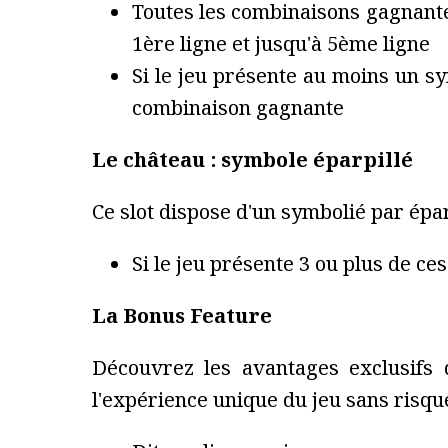
Toutes les combinaisons gagnante
1ère ligne et jusqu'à 5ème ligne
Si le jeu présente au moins un 
combinaison gagnante
Le château : symbole éparpillé
Ce slot dispose d'un symbolié par épar
Si le jeu présente 3 ou plus de ce
La Bonus Feature
Découvrez les avantages exclusifs 
l'expérience unique du jeu sans risqu