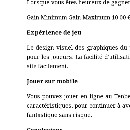
Lorsque vous êtes heureux de gagner 
Gain Minimum Gain Maximum 10.00 €
Expérience de jeu
Le design visuel des graphiques du 
pour les joueurs. La facilité d'utilis
site facilement.
Jouer sur mobile
Vous pouvez jouer en ligne au Tenbet
caractéristiques, pour continuer à avo
fantastique sans risque.