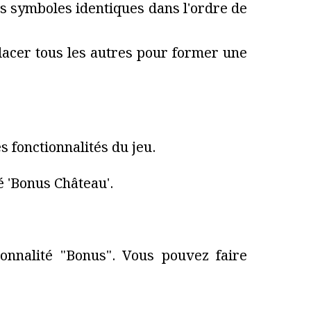
s symboles identiques dans l'ordre de
acer tous les autres pour former une
s fonctionnalités du jeu.
é 'Bonus Château'.
onnalité "Bonus". Vous pouvez faire