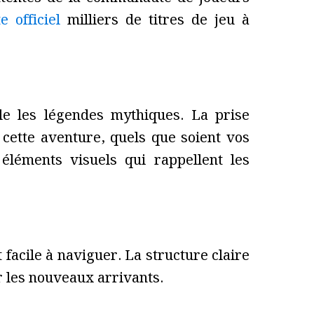
e officiel
milliers de titres de jeu à
le les légendes mythiques. La prise
 cette aventure, quels que soient vos
éléments visuels qui rappellent les
facile à naviguer. La structure claire
ur les nouveaux arrivants.