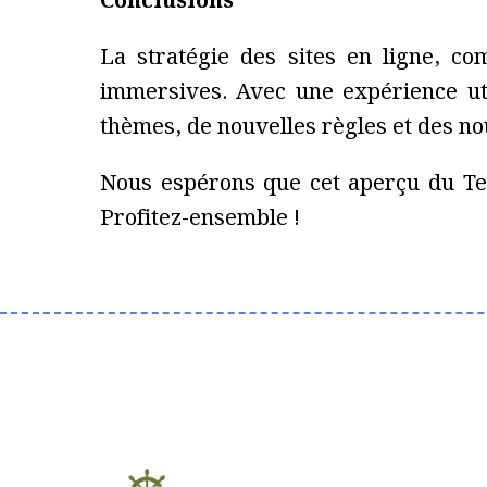
Conclusions
La stratégie des sites en ligne, c
immersives. Avec une expérience uti
thèmes, de nouvelles règles et des n
Nous espérons que cet aperçu du Ten
Profitez-ensemble !