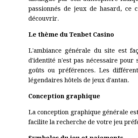
passionnés de jeux de hasard, ce 
découvrir.
Le thème du Tenbet Casino
L'ambiance générale du site est fa
d'identité n'est pas nécessaire pour
goûts ou préférences. Les différen
légendaires hôtels de jeux d'antan.
Conception graphique
La conception graphique générale est 
facilite la recherche de votre jeu pré