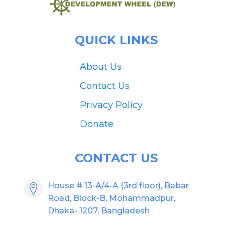
QUICK LINKS
About Us
Contact Us
Privacy Policy
Donate
CONTACT US
House # 13-A/4-A (3rd floor), Babar
Road, Block-B, Mohammadpur,
Dhaka- 1207, Bangladesh